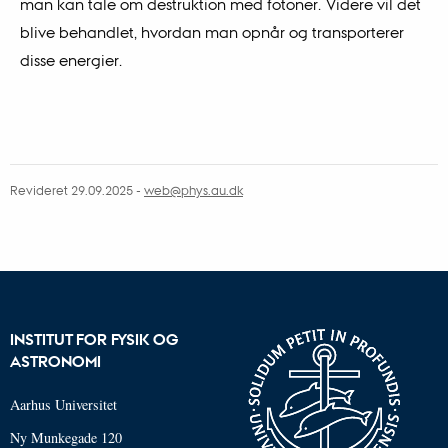
man kan tale om destruktion med fotoner. Videre vil det
blive behandlet, hvordan man opnår og transporterer
disse energier.
Revideret 29.09.2025
-
web@phys.au.dk
INSTITUT FOR FYSIK OG
ASTRONOMI
Aarhus Universitet
Ny Munkegade 120