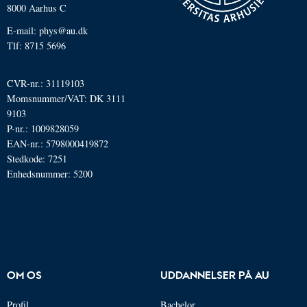
8000 Aarhus C
E-mail: phys@au.dk
Tlf: 8715 5696
CVR-nr.: 31119103
Momsnummer/VAT: DK 3111
9103
P-nr.: 1009828059
EAN-nr.: 5798000419872
Stedkode: 7251
Enhedsnummer: 5200
OM OS
UDDANNELSER PÅ AU
Profil
Bachelor