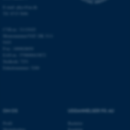
E-mail: phys@au.dk
Funktionelle
Uklassificerede
Tlf: 8715 5696
CVR-nr.: 31119103
Nødvendige cookies hjælper
Momsnummer/VAT: DK 3111
med at gøre hjemmesiden
9103
brugbar ved at aktivere nogle
P-nr.: 1009828059
grundlæggende funktioner
EAN-nr.: 5798000419872
som navigation mm.
Stedkode: 7251
Hjemmesiden kan ikke
Enhedsnummer: 5200
fungerer uden disse cookies.
Navn
Udbyder / Domæne
be_typo_user
TYPO3 Association
OM OS
UDDANNELSER PÅ AU
.au.dk
Profil
Bachelor
Medarbejdere
Kandidat