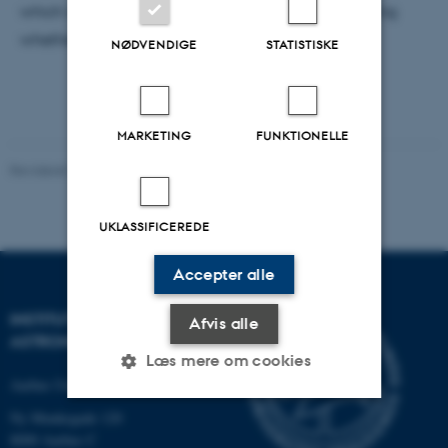
which is also an important factor, when investigating
whether or not Batman is a realistic superhero.
NØDVENDIGE
STATISTISKE
MARKETING
FUNKTIONELLE
Revideret 29.09.2025
-
web@phys.au.dk
UKLASSIFICEREDE
Accepter alle
INSTITUT FOR FYSIK OG
Afvis alle
ASTRONOMI
Læs mere om cookies
Aarhus Universitet
Ny Munkegade 120
Nødvendige
Statistiske
Marketing
8000 Aarhus C