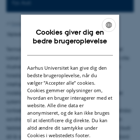
Fys. Aud.
Af
Grete Flarup
Cookies giver dig en
Vejleder: Alberto Imparato
ENGLISH
bedre brugeroplevelse
DANISH
Termodynamikkens anden lov siger, at entropien i et
lukket system ikke kan falde. James Clerk Maxwell ville
illustrere, at denne lov kun er statistisk sand, og han
Aarhus Universitet kan give dig den
bedste brugeroplevelse, når du
foreslog derfor et tankeeksperiment med et lille
vælger ”Accepter alle” cookies.
intelligent væsen. Det lille væsen kunne sortere
Cookies gemmer oplysninger om,
molekyler og derved nedbringe entropien i et lukket
hvordan en bruger interagerer med et
system. Det videnskabelige samfund så dog ikke
website. Alle dine data er
tankeeksperimentet som en illustrering af den statistiske
anonymiseret, og de kan ikke bruges
sandhed af termodynamikkens anden lov, men som
til at identificere dig direkte. Du kan
altid ændre dit samtykke under
fødslen af en dæmon, der kunne bryde denne lov. Godt
Cookies i webstedets footer.
60 år efter dæmonens fødsel introducerede Leo Szilard