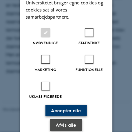
Universitetet bruger egne cookies og
en teoretisk maskine, der ved hjælp af en Maxwell-
cookies sat af vores
dæmon kunne omdanne varme fra et enkelt termisk
samarbejdspartnere.
reservoir til et tilsvarende arbejde. Dette er i strid med
termodynamikkens anden lov. I de efterfølgende år blev
der foreslået løsningsmodeller, der gendriver Maxwells
NØDVENDIGE
STATISTISKE
dæmon og genopretter termodynamikkens anden lov.
Men er disse modeller generelle nok til at redde
termodynamikkens anden lov fra alle slags Maxwell-
MARKETING
FUNKTIONELLE
dæmoner?
UKLASSIFICEREDE
Revideret 29.09.2025
-
web@phys.au.dk
Accepter alle
Afvis alle