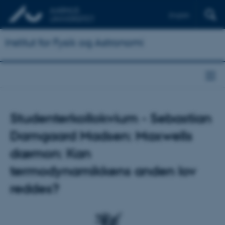
English
Institut for Fysik og Astronomi
Studenterkollokvium - Sebastian
Damgaard Madsen: Maxwells
dæmon: Kan
termodynamikkens anden lov
reddes?