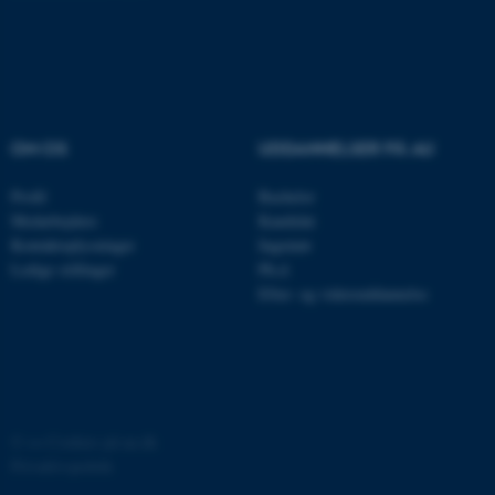
be_typo_user
TYPO3 Association
.au.dk
fe_typo_user
Typo3 Association
OM OS
UDDANNELSER PÅ AU
.au.dk
Profil
Bachelor
Medarbejdere
Kandidat
Kontaktoplysninger
Ingeniør
Ledige stillinger
Ph.d.
Efter- og videreuddannelse
©
—
Cookies på au.dk
ASP.NET_SessionId
Microsoft Corporation
.au.dk
Privatlivspolitik