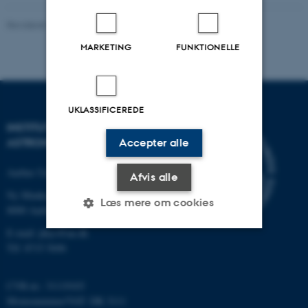
Revideret 29.09.2025
-
web@phys.au.dk
MARKETING
FUNKTIONELLE
UKLASSIFICEREDE
INSTITUT FOR FYSIK OG
ASTRONOMI
Accepter alle
Aarhus Universitet
Afvis alle
Ny Munkegade 120
Læs mere om cookies
8000 Aarhus C
E-mail: phys@au.dk
Tlf: 8715 5696
Nødvendige
Statistiske
Marketing
Funktionelle
Uklassificerede
CVR-nr.: 31119103
Momsnummer/VAT: DK 3111