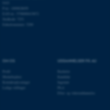
9103
P-nr.: 1009828059
Nødvendige cookies hjælper
EAN-nr.: 5798000419872
med at gøre hjemmesiden
Stedkode: 7251
brugbar ved at aktivere nogle
Enhedsnummer: 5200
grundlæggende funktioner
som navigation mm.
Hjemmesiden kan ikke
fungerer uden disse cookies.
OM OS
UDDANNELSER PÅ AU
Navn
Udbyder / Domæne
Profil
Bachelor
be_typo_user
TYPO3 Association
Medarbejdere
Kandidat
.au.dk
Kontaktoplysninger
Ingeniør
Ledige stillinger
Ph.d.
Efter- og videreuddannelse
fe_typo_user
Typo3 Association
.au.dk