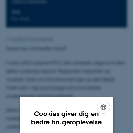
Tilføj til kalender
STED
Fys. Aud.
Af
Ann-Berit Porse Stærkær
Supervisor: Christoffer Karoff
I marts 2023 udgave IPCC den samlede udgave af dets
sjette vurdering rapport. Rapporten indsamler og
vurderer viden om klimaforandringer og dets følger.
Viden som i høj grad bygger på avancerede
modelleringer af klimasystemet.
Dette oplæg sigter efter en bred introduktion til
Cookies giver dig en
modellering af klimaet med et fokus op den
ENGLISH
bedre brugeroplevelse
underlæggende fysik.
DANISH