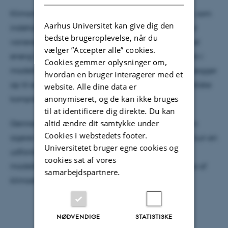
Klimamodellering er et bredt, interdisciplinært felt, som
Aarhus Universitet kan give dig den
indeholder en bred vifte af forskellige modeller, der
bedste brugeroplevelse, når du
varierer i kompleksitet og dimensionalitet. En simpel
vælger ”Accepter alle” cookies.
energi balance model kan illustrere tankeprocessen i
Cookies gemmer oplysninger om,
modelkonstruktionen, mens cirkulations modeller lægger
hvordan en bruger interagerer med et
op til en diskussion af vores forståelse af deterministiske
website. Alle dine data er
anonymiseret, og de kan ikke bruges
komplekse systemer.
til at identificere dig direkte. Du kan
altid ændre dit samtykke under
Gennemgående er, at atmosfæren og hydrosfæren
Cookies i webstedets footer.
agerer på forskellige tidsskalaer. Dette udgør ikke kun en
Universitetet bruger egne cookies og
udfordring for koblingen af deres respektive
cookies sat af vores
modelleringer, men ligger også til grund for mange af
samarbejdspartnere.
klimaet egenskaber.
NØDVENDIGE
STATISTISKE