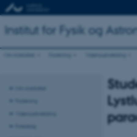
Institut for Fysik og Astr
Om instituttet
Forskning
Vidensudveksling
Stud
Om instituttet
Lyst
Forskning
para
Vidensudveksling
Foredrag