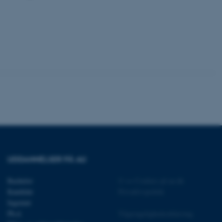
 vores CMS-udbyder,
identificere en backend-
bruger er logget ind i
rbundet med Typo3-
emet. Det bruges generelt
ntifikator for at gøre det
præferencer, men i mange
 ikke nødvendigt, da det
lt af platformen, skønt
webstedsadministratorer. I
dstillet til at blive
en browsersession. Det
entifikator i stedet for
ose platform session
emmesider, som er skrevet
gi. Den bruges af serveren
onym brugersession.
UDDANNELSER PÅ AU
session cookie, brugt af
Bruges normalt til at
ugersession af serveren.
Bachelor
©
—
Cookies på au.dk
ebsites run on the Windows
Kandidat
Privatlivspolitik
is used for load balancing
Ingeniør
 page requests are routed
y browsing session.
Ph.d.
Tilgængelighedserklæring