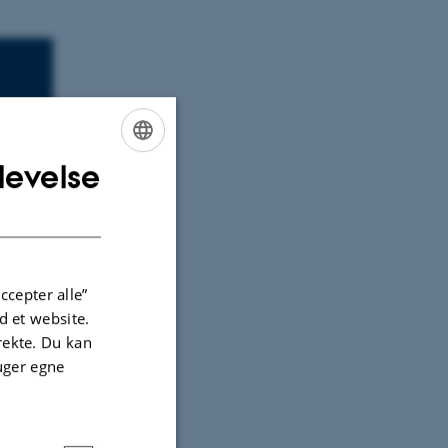
levelse
ENGLISH
DANISH
ccepter alle”
 et website.
irekte. Du kan
uger egne