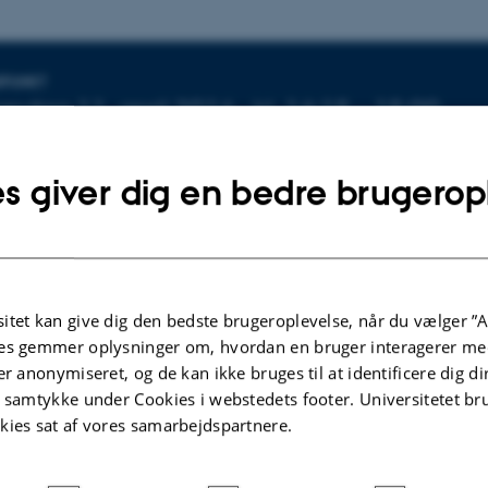
plysninger om arrangementet
SPUNKT
ndag 11. april 2016,
kl. 14:15 - 15:00
føj til kalender
s giver dig en bedre brugerop
D
. Aud.
itet kan give dig den bedste brugeroplevelse, når du vælger ”A
es gemmer oplysninger om, hvordan en bruger interagerer med
aradoks
er anonymiseret, og de kan ikke bruges til at identificere dig d
t samtykke under Cookies i webstedets footer. Universitetet br
ystlund Matzen
kies sat af vores samarbejdspartnere.
llan Hvidkjær Sørensen