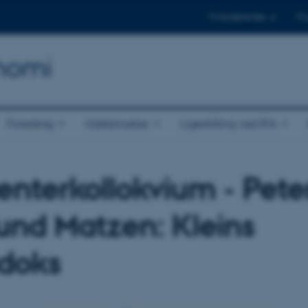
Til studerende
Til
onomi
Foredrag
Uddannelse
Ligestilling ved IFA
enterkollokvium - Pete
lund Matzen: Kleins
doks