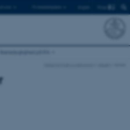
Find
 ph.d.er
Til medarbejdere
English
Bæredygtighed på IFA
Institut for Fysik og Astronomi
Aktuelt
Nyhed
r