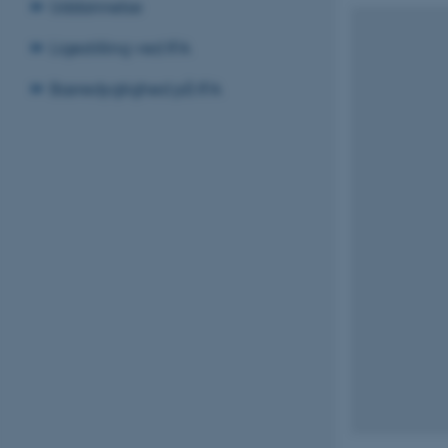
Uddannelse
Ligestilling ved IFA
Bæredygtighed på IFA