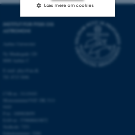
Læs mere om cookies
INSTITUT FOR FYSIK OG
Nødvendige
Statistiske
Marketing
ASTRONOMI
Funktionelle
Uklassificerede
Aarhus Universitet
Ny Munkegade 120
8000 Aarhus C
Nødvendige cookies hjælper
E-mail: phys@au.dk
med at gøre hjemmesiden
Tlf: 8715 5696
brugbar ved at aktivere nogle
grundlæggende funktioner
som navigation mm.
CVR-nr.: 31119103
Momsnummer/VAT: DK 3111
Hjemmesiden kan ikke
9103
fungerer uden disse cookies.
P-nr.: 1009828059
EAN-nr.: 5798000419872
Stedkode: 7251
Enhedsnummer: 5200
Navn
Udbyder / Domæne