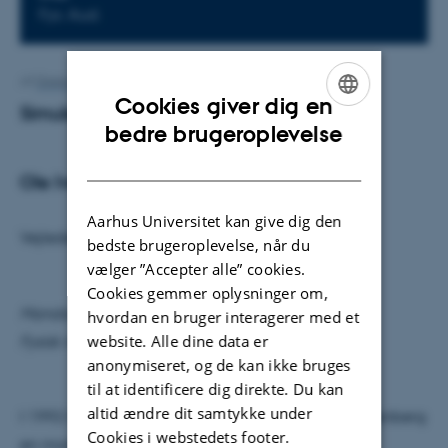
Fys. Aud.
Af
Grete Flarup
Cookies giver dig en
Simulering af vejtrafik
ENGLISH
bedre brugeroplevelse
DANISH
Ole Iversen
Aarhus Universitet kan give dig den
Vejleder: Alberto Imparato
bedste brugeroplevelse, når du
vælger ”Accepter alle” cookies.
Cookies gemmer oplysninger om,
Mandag den 7. marts kl. 14.15
hvordan en bruger interagerer med et
website. Alle dine data er
Fysisk Auditorium
anonymiseret, og de kan ikke bruges
til at identificere dig direkte. Du kan
altid ændre dit samtykke under
I 1992 formulerede Kai Nagel og Michael Schreckenberg
Cookies i webstedets footer.
en model for motorvejstrafik. Denne model kan