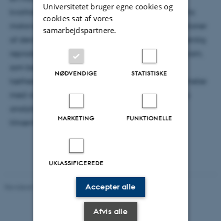
Universitetet bruger egne cookies og
kvalitativt reproducere observerbare fænomener fra
cookies sat af vores
motorvejstrafik på virkelige motorveje. Ved simulationer
samarbejdspartnere.
af denne model kan dannelsen af trafikpropper nemlig
reproduceres, og det såkaldte fundamentale diagram,
som beskriver strømmen af biler som funktion af
NØDVENDIGE
STATISTISKE
tætheden af biler, er også kvalitativt i overenstemmelse
med virkeligheden. Modellen kan også undersøges
analytisk, hvor det fundamentale diagram kan
MARKETING
FUNKTIONELLE
tilnærmes eller bestemmes eksakt.
UKLASSIFICEREDE
Accepter alle
Revideret 29.09.2025
-
web@phys.au.dk
Afvis alle