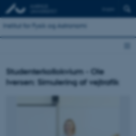
English
Institut for Fysik og Astronomi
Studenterkollokvium - Ole
Iversen: Simulering af vejtrafik