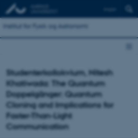
English
Institut for Fysik og Astronomi
Studenterkollokvium, Nitesh
Khatiwada: The Quantum
Doppelgänger: Quantum
Cloning and Implications for
Faster-Than-Light
Communication