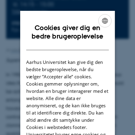
kl. 14:15 - 15:00
Tilføj til kalender
STED
Cookies giver dig en
Fys. Aud.
ENGLISH
bedre brugeroplevelse
DANISH
Af
Ann-Berit Porse Stærkær
Supervisor: Aurelien Dantan
Aarhus Universitet kan give dig den
bedste brugeroplevelse, når du
In 1982, a peer-reviewed paper raised the audacious
vælger ”Accepter alle” cookies.
idea that Faster-Than-Light (FTL) communication could
Cookies gemmer oplysninger om,
hvordan en bruger interagerer med et
be achieved through the peculiarities of quantum
website. Alle dine data er
entanglement and quantum cloning. This notion,
anonymiseret, og de kan ikke bruges
however, faced a glaring paradox as it seemingly
til at identificere dig direkte. Du kan
contradicted Einstein's theory of relativity. Quantum
altid ændre dit samtykke under
cloning, a captivating and contentious topic within
Cookies i webstedets footer.
quantum physics, carries profound implications for
Universitetet bruger egne cookies og