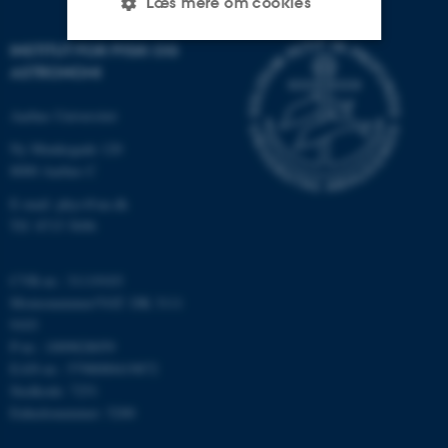
Læs mere om cookies
INSTITUT FOR FYSIK OG
ASTRONOMI
Nødvendige
Statistiske
Marketing
Funktionelle
Uklassificerede
Aarhus Universitet
Ny Munkegade 120
8000 Aarhus C
Nødvendige cookies hjælper
E-mail: phys@au.dk
med at gøre hjemmesiden
Tlf: 8715 5696
brugbar ved at aktivere nogle
grundlæggende funktioner
CVR-nr.: 31119103
som navigation mm.
Momsnummer/VAT: DK 3111
Hjemmesiden kan ikke
9103
fungerer uden disse cookies.
P-nr.: 1009828059
EAN-nr.: 5798000419872
Stedkode: 7251
Enhedsnummer: 5200
Navn
Udbyder / Domæne