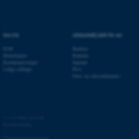
be_typo_user
TYPO3 Association
.au.dk
fe_typo_user
Typo3 Association
OM OS
UDDANNELSER PÅ AU
.au.dk
Profil
Bachelor
Medarbejdere
Kandidat
Kontaktoplysninger
Ingeniør
Ledige stillinger
Ph.d.
Efter- og videreuddannelse
©
—
Cookies på au.dk
ASP.NET_SessionId
Microsoft Corporation
Privatlivspolitik
.au.dk
Tilgængelighedserklæring