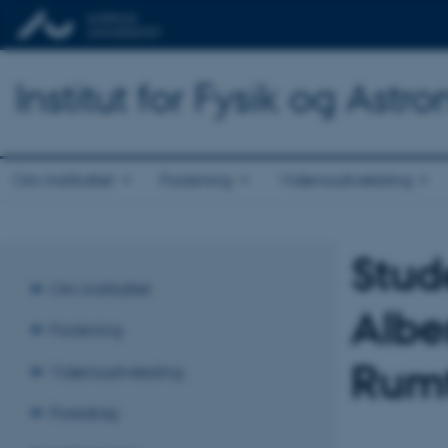
Institut for Fysik og Astr
Om instituttet
Forskning
Vidensudveksling
Stud
Om instituttet
Albe
Forskning
Rumt
Vidensudveksling
Foredrag