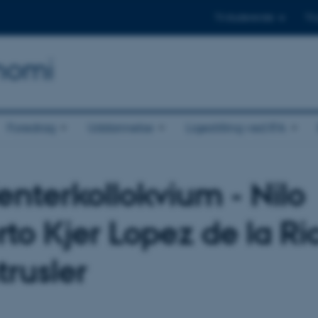
Til studerende
Til
onomi
Foredrag
Uddannelse
Ligestilling ved IFA
enterkollokvium - Nilo
rto Kjer Lopez de la Ri
rusler