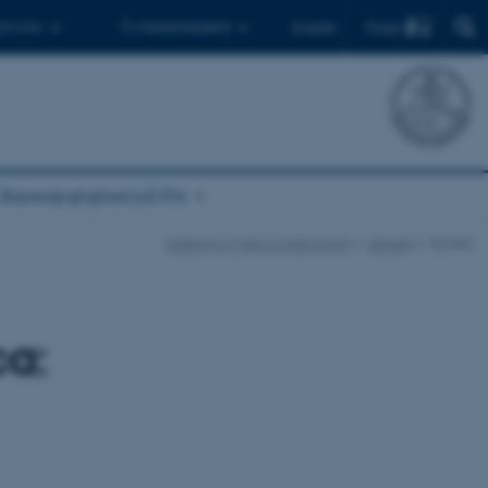
Find
 ph.d.er
Til medarbejdere
English
Bæredygtighed på IFA
Institut for Fysik og Astronomi
Aktuelt
Nyhed
ca: