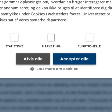
es gemmer oplysninger om, hvordan en bruger interagerer med
lysninger om arrangementet
NKT
er anonymiseret, og de kan ikke bruges til at identificere dig d
ag 21. maj 2021,
kl. 13:15 - 14:00
t samtykke under Cookies i webstedets footer. Universitetet br
til kalender
kies sat af vores samarbejdspartnere.
Aud. / Zoom
STATISTISKE
MARKETING
FUNKTIONELLE
Afvis alle
Accepter alle
k Vang
Læs mere om cookies
ristoffer Karoff
en global pandemi hvor en dødelig virus har dræbt millio
Statistiske
Marketing
Funktionelle
ver kloden, skal vi ikke glemme, at der findes trusler fra 
 øjeblik og udslette jorden og alt liv på den. Chicxulub-kr
t levn fra fortiden der beskriver dinosaurernes undergang 
es hjælper med at gøre hjemmesiden brugbar ved at aktiv