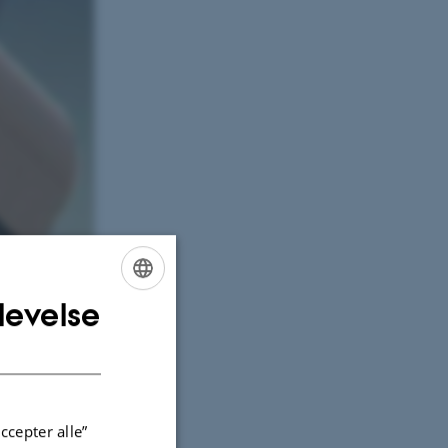
levelse
ENGLISH
DANISH
ccepter alle”