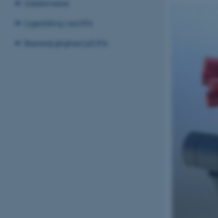
Uddannelse
Ligestilling ved IFA
Bæredygtighed på IFA