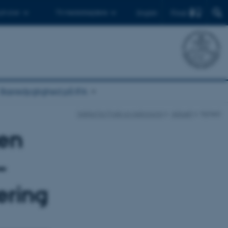
Find
 ph.d.er
Til medarbejdere
English
Bæredygtighed på IFA
Institut for Fysik og Astronomi
Aktuelt
Nyhed
ten
–
ering