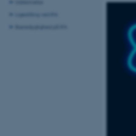
Uddannelse
Ligestilling ved IFA
Bæredygtighed på IFA