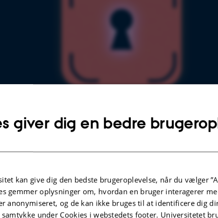
kvantecomputere være i stand til at bryde meget af den kryptering vi anvender
s giver dig en bedre brugerop
lysninger om arrangementet
UNKT
sdag 24. oktober 2019,
kl. 14:15 - 15:00
 til kalender
itet kan give dig den bedste brugeroplevelse, når du vælger ”A
es gemmer oplysninger om, hvordan en bruger interagerer med
er anonymiseret, og de kan ikke bruges til at identificere dig d
Aud.
t samtykke under Cookies i webstedets footer. Universitetet br