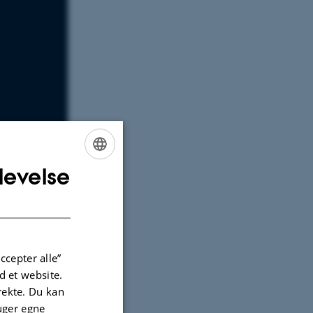
 i dag.
levelse
ENGLISH
DANISH
ccepter alle”
 et website.
irekte. Du kan
uger egne