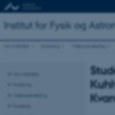
Institut for Fysik og Astr
Om instituttet
Forskning
Vidensudveksling
Stud
Om instituttet
Kuhl
Forskning
Kvan
Vidensudveksling
Foredrag