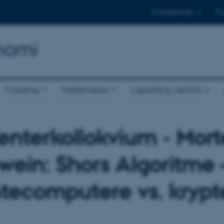
Til studerende
Til
onomi
Foredrag
Uddannelse
Ligestilling ved IFA
enterkollokvium - Mor
wein: Shors Algoritme 
tecomputere vs. krypt