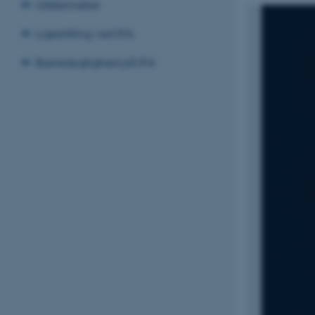
Uddannelse
Ligestilling ved IFA
Bæredygtighed på IFA