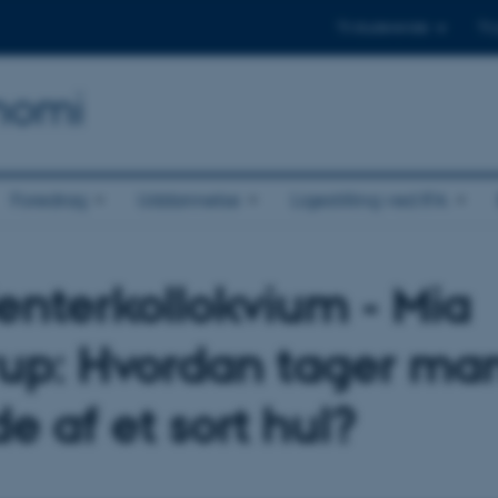
Til studerende
Til
onomi
Foredrag
Uddannelse
Ligestilling ved IFA
enterkollokvium - Mia
rup: Hvordan tager ma
de af et sort hul?