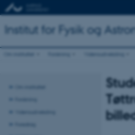
Institut for Fysik og Astr
Om instituttet
Forskning
Vidensudveksling
Stud
Om instituttet
Tøtt
Forskning
bille
Vidensudveksling
Foredrag