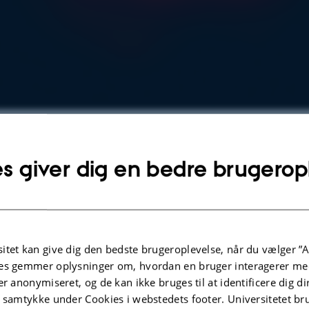
det centrale sorte hul i M87.
s giver dig en bedre brugerop
lysninger om arrangementet
UNKT
dag 26. oktober 2020,
kl. 14:15 - 15:00
j til kalender
itet kan give dig den bedste brugeroplevelse, når du vælger ”A
es gemmer oplysninger om, hvordan en bruger interagerer med
Aud
er anonymiseret, og de kan ikke bruges til at identificere dig d
t samtykke under Cookies i webstedets footer. Universitetet br