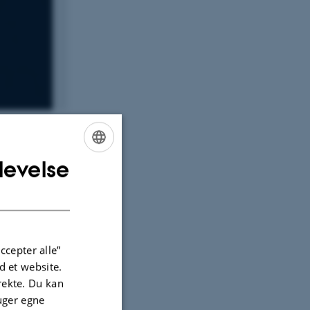
levelse
ENGLISH
DANISH
ccepter alle”
 et website.
irekte. Du kan
uger egne