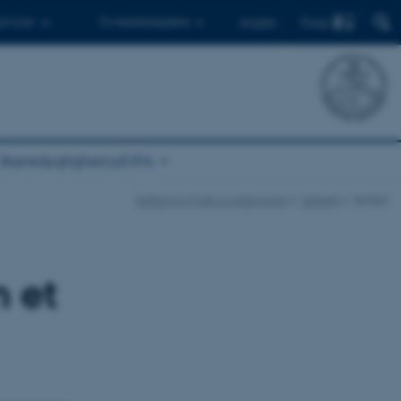
Find
 ph.d.er
Til medarbejdere
English
Bæredygtighed på IFA
Institut for Fysik og Astronomi
Aktuelt
Nyhed
n et