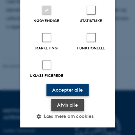
nærmere. Hvad er klimamodeller egentlig for en
størrelse? Hvordan er de opbygget, hvilke problemer og
udfordringer har klimavidenskaben og hvor stor tillid kan
NØDVENDIGE
STATISTISKE
vi egentlig have til modellernes forudsigelser?
MARKETING
FUNKTIONELLE
Revideret 29.09.2025
-
web@phys.au.dk
UKLASSIFICEREDE
Accepter alle
Afvis alle
INSTITUT FOR FYSIK OG
Læs mere om cookies
ASTRONOMI
Aarhus Universitet