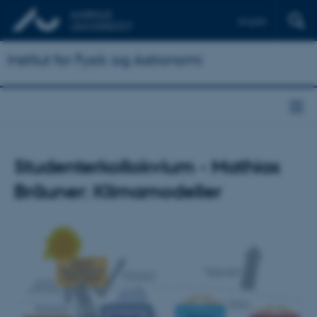
English
Institut for Fysik og Astronomi
Studenterkollokvium - Mathias
Bräuner: Klimamodeller