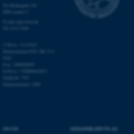
Nødvendige
Statistiske
Marketing
Ny Munkegade 120
8000 Aarhus C
Funktionelle
Uklassificerede
E-mail: phys@au.dk
Tlf: 8715 5696
Nødvendige cookies hjælper
CVR-nr.: 31119103
med at gøre hjemmesiden
Momsnummer/VAT: DK 3111
brugbar ved at aktivere nogle
9103
grundlæggende funktioner
P-nr.: 1009828059
som navigation mm.
EAN-nr.: 5798000419872
Hjemmesiden kan ikke
Stedkode: 7251
fungerer uden disse cookies.
Enhedsnummer: 5200
Navn
Udbyder / Domæne
be_typo_user
TYPO3 Association
.au.dk
OM OS
UDDANNELSER PÅ AU