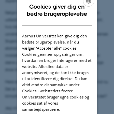
Supervisor: Matthias Heymann
Cookies giver dig en
ENGLISH
Ifølge klimafremskrivninger er vi nødt til at reducere
bedre brugeroplevelse
udledningen af drivhusgasser kraftigt og meget snart,
DANISH
hvis ikke kloden skal kastes ud i en tilstand med
uoverskuelige økologiske og menneskelige konsekvenser.
Aarhus Universitet kan give dig den
Stigende vandstande, hyppigere forekomster af
bedste brugeroplevelse, når du
vælger ”Accepter alle” cookies.
ekstreme vejrfænomener og en stigning af jordens
Cookies gemmer oplysninger om,
middeltemperatur ved jordoverfladen, der vil skabe
hvordan en bruger interagerer med et
større og flere direkte ubeboelige zoner, som vil tvinge
website. Alle dine data er
store folkemængder ud i migration.
anonymiseret, og de kan ikke bruges
til at identificere dig direkte. Du kan
Mere eller minder sådan har budskabet lydt i lang tid nu.
altid ændre dit samtykke under
Det er voldsomme scenarier. Men hvordan kan
Cookies i webstedets footer.
klimaforskerne være så sikre, og er de overhovedet det?
Universitetet bruger egne cookies og
cookies sat af vores
Jeg vil i mit kollokvium undersøge klimamodeller
samarbejdspartnere.