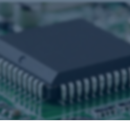
edsløb er kernen i en moderne computer og indeholder flere milliarder transist