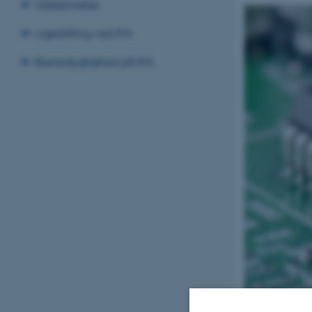
Uddannelse
Ligestilling ved IFA
Bæredygtighed på IFA
Et integreret kr