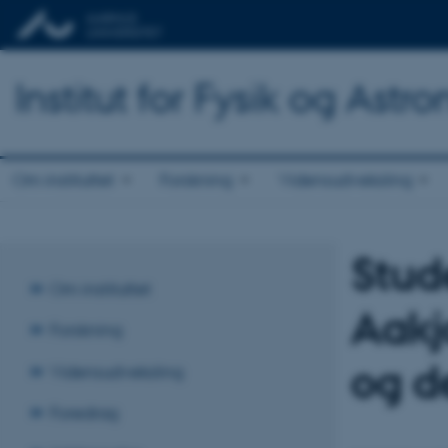
Institut for Fysik og Astr
Om instituttet
Forskning
Vidensudveksling
Stud
Om instituttet
Aakj
Forskning
og d
Vidensudveksling
Foredrag