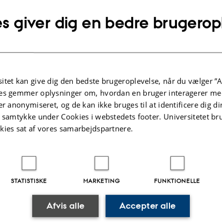
s giver dig en bedre brugerop
lysninger om arrangementet
NKT
dag 2. november 2020,
kl. 15:15 - 16:00
til kalender
itet kan give dig den bedste brugeroplevelse, når du vælger ”A
es gemmer oplysninger om, hvordan en bruger interagerer med
er anonymiseret, og de kan ikke bruges til at identificere dig d
ud
t samtykke under Cookies i webstedets footer. Universitetet br
kies sat af vores samarbejdspartnere.
ard
 Dmitri Fedorov
STATISTISKE
MARKETING
FUNKTIONELLE
Afvis alle
Accepter alle