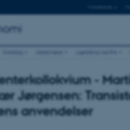
Til studerende
Til
onomi
Foredrag
Uddannelse
Ligestilling ved IFA
enterkollokvium - Mart
ær Jørgensen: Transis
ens anvendelser