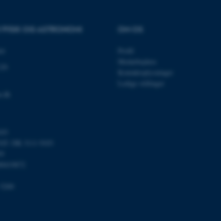
tilfælde er det muligvis
kan indstilles ved defau
dette kan forhindres af 
de fleste tilfælde er det in
R FYSIK OG ASTRONOMI
OM OS
ødelagt i slutningen af 
indeholder en tilfældig id
specifikke brugerdata.
et
Profil
Session
Denne cookie er en purp
Microsoft Corporation
Medarbejdere
120
cookie, der bruges af hj
.au.dk
Kontaktoplysninger
i Microsoft .net- teknolo
til at opretholde en an
Ledige stillinger
u.dk
Session
Generel formål platform 
Oracle Corporation
websteder skrevet i JSP. 
.au.dk
opretholde en anonym br
Session
This cookie is set by w
Microsoft Corporation
Azure cloud platform. It 
.mitstudie.au.dk
103
to make sure the visitor
T: DK 3111 9103
to the same server in an
59
Session
This cookie is used by Mi
Microsoft Corporation
00419872
your login information
.login.microsoftonline.com
4 uger 2
This cookie is used by Mi
Microsoft Corporation
 5200
dage
your login information
login.microsoftonline.com
29
This cookie is used to d
Cloudflare Inc.
minutter
humans and bots. This is
.pure.au.dk
59
website, in order to mak