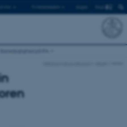
Find
 ph.d.er
Til medarbejdere
English
Bæredygtighed på IFA
Institut for Fysik og Astronomi
Aktuelt
Nyhed
in
toren