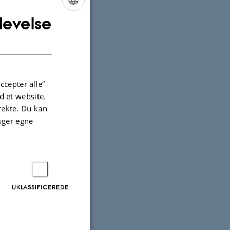
levelse
ENGLISH
DANISH
ccepter alle”
 et website.
irekte. Du kan
uger egne
UKLASSIFICEREDE