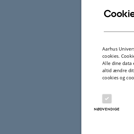
Cookie
Op
TIDSPU
Man
Tilføj 
Aarhus Univers
cookies. Cooki
STED
Alle dine data 
Fys.A
altid ændre di
cookies og coo
Af
Emma Hillga
Supervisor:
NØDVENDIGE