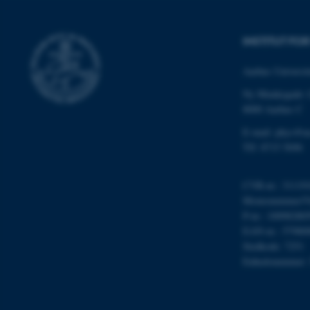
INSTITUT FO
Aarhus Universit
ASP.NET_SessionId
Ny Munkegade 
8000 Aarhus C
E-mail: phys@a
JSESSIONID
Tlf: 8715 5696
ARRAffinity
CVR-nr.: 31119
Momsnummer/VA
P-nr.: 10098280
esctx
EAN-nr.: 57980
Stedkode: 7251
fpc
Enhedsnummer:
__cf_bm