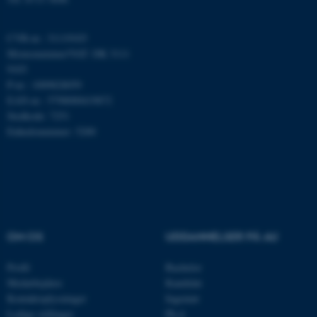
fungerer uden disse cookies.
CVR-nr.: 31119103
Momsnummer/VAT: DK 3111
Navn
Udbyder / Domæne
9103
P-nr.: 1009828059
be_typo_user
TYPO3 Association
.au.dk
EAN-nr.: 5798000419872
Stedkode: 7251
Enhedsnummer: 5200
fe_typo_user
Typo3 Association
.au.dk
OM OS
UDDANNELSER PÅ AU
Profil
Bachelor
Medarbejdere
Kandidat
Kontaktoplysninger
Ingeniør
Ledige stillinger
Ph.d.