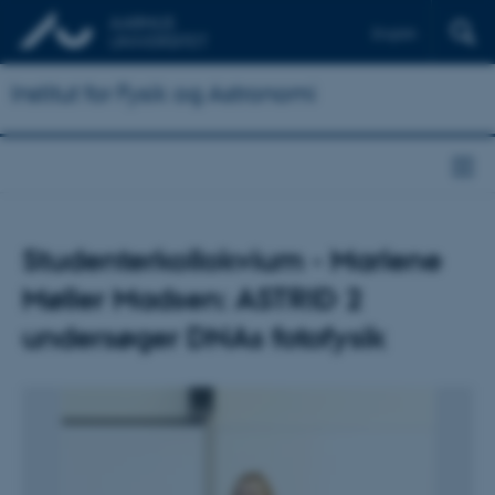
English
Institut for Fysik og Astronomi
Studenterkollokvium - Marlene
Møller Madsen: ASTRID 2
undersøger DNAs fotofysik