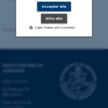
Accepter alle
Afvis alle
Læs mere om cookies
Revideret 29.09.2025
-
web@phys.au.dk
Nødvendige
Statistiske
Marketing
Funktionelle
Uklassificerede
INSTITUT FOR FYSIK OG
ASTRONOMI
Nødvendige cookies hjælper
med at gøre hjemmesiden
Aarhus Universitet
brugbar ved at aktivere nogle
Ny Munkegade 120
grundlæggende funktioner
8000 Aarhus C
som navigation mm.
E-mail: phys@au.dk
Hjemmesiden kan ikke
Tlf: 8715 5696