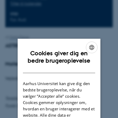
Tilføj til kalender
STED
Fys. Aud.
Af
Grete Flarup
ASTRID 2 undersøger DNAs fotofysik
Cookies giver dig en
ENGLISH
bedre brugeroplevelse
Marlene Møller Madsen
DANISH
Vejleder: Søren Vrønning Hoffmann
Aarhus Universitet kan give dig den
bedste brugeroplevelse, når du
vælger ”Accepter alle” cookies.
Torsdag den 19. november kl. 08.15
Cookies gemmer oplysninger om,
Fysisk Auditorium
hvordan en bruger interagerer med et
website. Alle dine data er