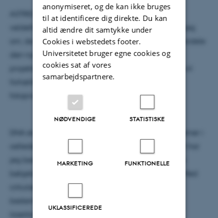
anonymiseret, og de kan ikke bruges
ASTRID 2 er en lagerring, der giver et fantastisk
til at identificere dig direkte. Du kan
veldefineret lys i UV området. I kollokviet fortæller jeg
altid ændre dit samtykke under
Cookies i webstedets footer.
om, de vigtigste elementer i en synkrotron, hvilke fordele
Universitetet bruger egne cookies og
den nye ring har i forhold til ASTRID, samt et af
cookies sat af vores
projekterne ved AU-CD beamlinet. Det projekt jeg vil
samarbejdspartnere.
fortælle om, er mit speciale, der handler om
fotoprodukter i DNA.
NØDVENDIGE
STATISTISKE
DNA skader forårsaget af UV-lys kan lede til problemer i
celledeling og dermed give hudkræft. I mit projekt har
jeg bestrålet en kunstig DNA prøve med forskellige
MARKETING
FUNKTIONELLE
bølgelængder i UV området vha. en tunbar laser. Med
cirkulær dikroisme (CD) metoden er det muligt, at
bestemme hvilke fotoprodukter der dannes efter
UKLASSIFICEREDE
laserbestrålingen.