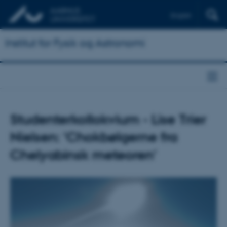
English
Institut for Fysik og Astronomi
Studenterkollokvium - Lise Trier
Nielsen: 'Chokbølgerne fra
Chelyabinsk meteoren'