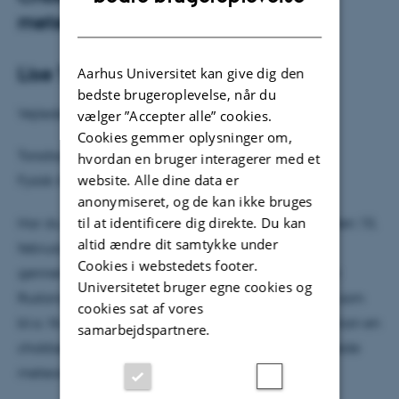
DANISH
meteoren
Lise Trier Nielsen
Aarhus Universitet kan give dig den
bedste brugeroplevelse, når du
Vejleder: Karsten Riisager
vælger ”Accepter alle” cookies.
Cookies gemmer oplysninger om,
Torsdag den 23. maj kl. 14.15
hvordan en bruger interagerer med et
website. Alle dine data er
Fysisk Auditorium
anonymiseret, og de kan ikke bruges
til at identificere dig direkte. Du kan
Har du også set et af de mange youtube-klip fra den 15.
altid ændre dit samtykke under
februar, hvor en meteor ubemærket sneg sig ind
Cookies i webstedets footer.
gennem Jordens atmosfære og eksploderede over
Universitetet bruger egne cookies og
Rusland? Eksplosionen satte gang i en chokbølge, som
cookies sat af vores
bl.a. fik en masse vinduer til at sprænge. Hvordan kan en
samarbejdspartnere.
chokbølge sprænge vinduer, og hvorfor eksploderede
meteoren overhovedet?