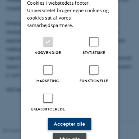
Cookies i webstedets footer.
would it be possible to replicate this laser?
Universitetet bruger egne cookies og
cookies sat af vores
Employing laser theory and thermodynamics, I will
samarbejdspartnere.
analyse the incredible energies associated with an
explosion of this size, and elaborate on three different
methods to realise the weapon. Plan A considers
NØDVENDIGE
STATISTISKE
vaporising the planet entirely; Plan B utilises mechanical
shock waves created by ultrashort laser pulses; And plan
C will make use of antimatter.
MARKETING
FUNKTIONELLE
Will the Empire truly strike back?
UKLASSIFICEREDE
Accepter alle
Revideret 29.09.2025
-
web@phys.au.dk