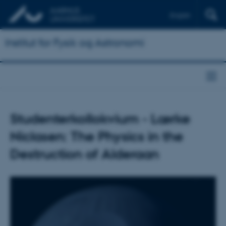
English
Institut for Fysik og Astronomi
Studenterkollokvium - Lærke
Niclasen: The Physics in the
Destruction of Alderaan