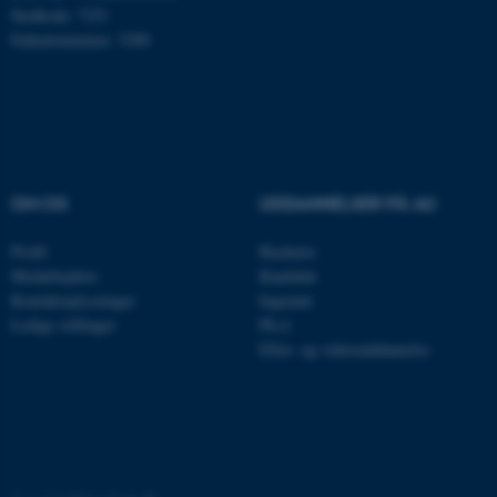
Stedkode: 7251
Navn
Udbyder / Domæne
Enhedsnummer: 5200
be_typo_user
TYPO3 Association
.au.dk
fe_typo_user
Typo3 Association
.au.dk
OM OS
UDDANNELSER PÅ AU
Profil
Bachelor
Medarbejdere
Kandidat
Kontaktoplysninger
Ingeniør
Ledige stillinger
Ph.d.
Efter- og videreuddannelse
ASP.NET_SessionId
Microsoft Corporation
.au.dk