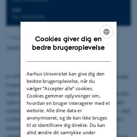
STED
Fys. Aud/Zoom
Cookies giver dig en
Af
Emma Hillgaard
ENGLISH
bedre brugeroplevelse
Supervisor: Peter Balling
DANISH
Aarhus Universitet kan give dig den
In 1977, the movie Star Wars: A New Hope was released.
bedste brugeroplevelse, når du
It starred the Empire's newest weapon of mass
vælger ”Accepter alle” cookies.
destruction also known as the Death Star. The Death Star
Cookies gemmer oplysninger om,
had a built-in superlaser powered by so-called "kyber
hvordan en bruger interagerer med et
website. Alle dine data er
crystals". It was used to wreak havoc on the galaxy - and
anonymiseret, og de kan ikke bruges
in the Battle of Alderaan it showcases the superlaser's
til at identificere dig direkte. Du kan
power by pulverising an Earthlike planet. Now, this
altid ændre dit samtykke under
weapon has not yet been created in the real world, but