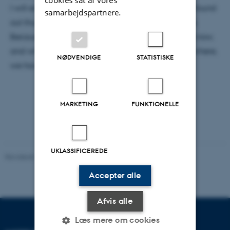
I will end off by talking a bit about what we have found
samarbejdspartnere.
out thus far, as well as what is in store for the future.
Because in order to fully appreciate where we are now,
and where we are going, we have to understand where,
NØDVENDIGE
STATISTISKE
we have come from.
MARKETING
FUNKTIONELLE
UKLASSIFICEREDE
Revideret 29.09.2025
-
web@phys.au.dk
Accepter alle
Afvis alle
Læs mere om cookies