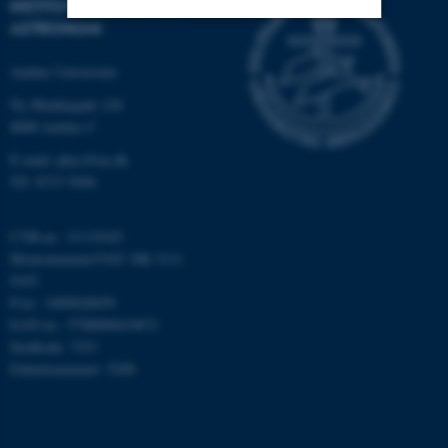
INSTITUT FOR FYSIK OG
ASTRONOMI
Nødvendige
Statistiske
Marketing
Aarhus Universitet
Funktionelle
Uklassificerede
Ny Munkegade 120
8000 Aarhus C
E-mail: phys@au.dk
Nødvendige cookies hjælper
Tlf: 8715 5696
med at gøre hjemmesiden
brugbar ved at aktivere nogle
CVR-nr.: 31119103
grundlæggende funktioner
Momsnummer/VAT: DK 3111
som navigation mm.
9103
Hjemmesiden kan ikke
P-nr.: 1009828059
fungerer uden disse cookies.
EAN-nr.: 5798000419872
Stedkode: 7251
Enhedsnummer: 5200
Navn
Udbyder / Domæne
be_typo_user
TYPO3 Association