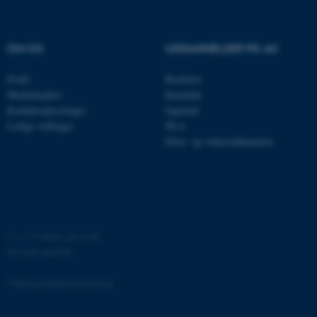
.au.dk
OM OS
UDDANNELSER PÅ AU
fe_typo_user
Typo3 Association
.au.dk
Profil
Bachelor
Medarbejdere
Kandidat
Kontaktoplysninger
Ingeniør
Ledige stillinger
Ph.d.
Efter- og videreuddannelse
©
—
Cookies på au.dk
Privatlivspolitik
ASP.NET_SessionId
Microsoft Corporation
.au.dk
Tilgængelighedserklæring