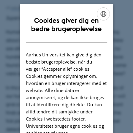
Af
Ann-Berit Porse Stærkær
Supervisor: Mia Sloth Lundkvist
Cookies giver dig en
ENGLISH
bedre brugeroplevelse
Humanity has been gazing up at the stars wondering
DANISH
about our place in the universe, and wondering if there
are other planets, than the ones in our solar system, for
Aarhus Universitet kan give dig den
hundreds if not thousands of years. Nowadays we have
bedste brugeroplevelse, når du
found and confirmed over 5000 planets of all sizes, some
vælger ”Accepter alle” cookies.
were surprising, other weren’t. But how did we get here?
Cookies gemmer oplysninger om,
hvordan en bruger interagerer med et
In this student colloquium I will go over a brief history of
website. Alle dine data er
our hunt for exoplanets. Along with this brief history I will
anonymiseret, og de kan ikke bruges
til at identificere dig direkte. Du kan
give a short introduction to some of the most significant
altid ændre dit samtykke under
finds and the methods used to discover them, from the
Cookies i webstedets footer.
first planets to the most prolific methods for exoplanet
Universitetet bruger egne cookies og
detection.
cookies sat af vores