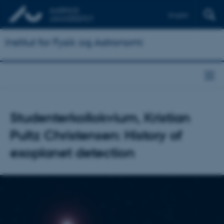
English
Institut for Fysik og Astronomi
Studenterkollokvium, Kristian
Pultz Christensen: History of
exoplanet detection