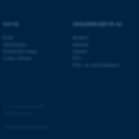
.au.dk
OM OS
UDDANNELSER PÅ AU
fe_typo_user
Typo3 Association
.au.dk
Profil
Bachelor
Medarbejdere
Kandidat
Kontaktoplysninger
Ingeniør
Ledige stillinger
Ph.d.
Efter- og videreuddannelse
©
—
Cookies på au.dk
Privatlivspolitik
ASP.NET_SessionId
Microsoft Corporation
.au.dk
Tilgængelighedserklæring