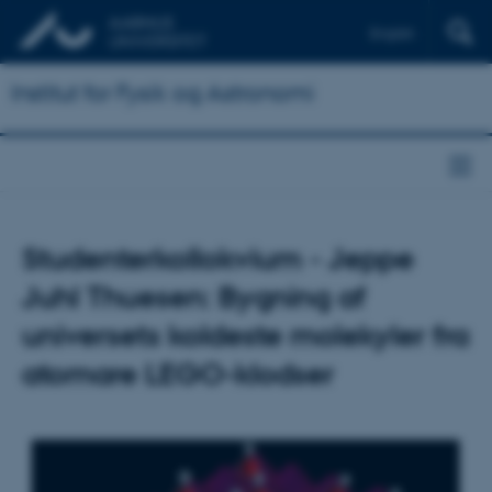
English
Institut for Fysik og Astronomi
Studenterkollokvium - Jeppe
Juhl Thuesen: Bygning af
universets koldeste molekyler fra
atomare LEGO-klodser