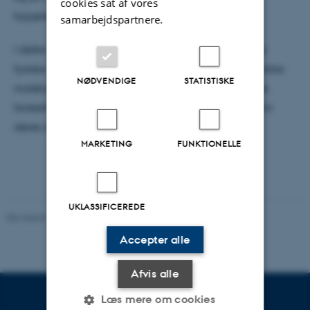
cookies sat af vores
forjættede land kan nås.
samarbejdspartnere.
I dette kollokvium vil jeg undersøge to spændende
fysiske metoder, de har brugt for at danne disse unikke
NØDVENDIGE
STATISTISKE
molekyler. Slutteligt vil jeg fortælle om nogen af de
forskellige applikationer af disse molekyler igennem
deres dipol-dipol interaktion.
MARKETING
FUNKTIONELLE
UKLASSIFICEREDE
Revideret 29.09.2025
-
web@phys.au.dk
Accepter alle
Afvis alle
Læs mere om cookies