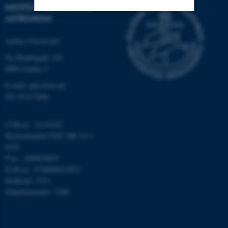
INSTITUT FOR FYSIK OG
ASTRONOMI
Nødvendige
Statistiske
Marketing
Aarhus Universitet
Funktionelle
Uklassificerede
Ny Munkegade 120
8000 Aarhus C
E-mail: phys@au.dk
Nødvendige cookies hjælper
Tlf: 8715 5696
med at gøre hjemmesiden
brugbar ved at aktivere nogle
CVR-nr.: 31119103
grundlæggende funktioner
Momsnummer/VAT: DK 3111
som navigation mm.
9103
Hjemmesiden kan ikke
P-nr.: 1009828059
fungerer uden disse cookies.
EAN-nr.: 5798000419872
Stedkode: 7251
Enhedsnummer: 5200
Navn
Udbyder / Domæne
be_typo_user
TYPO3 Association