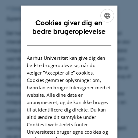
Af
Grete Flarup
Supervisor: Jan Arlt
Cookies giver dig en
ENGLISH
bedre brugeroplevelse
Det har været en drøm længe at lave en dipol-dipol
DANISH
interaktion i en ultrakold gas. Denne drøm nåede en stor
milepæl i 2008, da det lykkedes for en gruppe forskere
Aarhus Universitet kan give dig den
ved NIST og University of Colorado at danne rubidium-
bedste brugeroplevelse, når du
kalium molekyler i den absolutte grundtilstand. Dette er
vælger ”Accepter alle” cookies.
gjort med en temperatur på omkring 350 nK ved brug af
Cookies gemmer oplysninger om,
Feshbach resonans og STIRAP (STImulated Raman
hvordan en bruger interagerer med et
Adiabatic Passage). Det er nu 10 år siden denne store
website. Alle dine data er
anonymiseret, og de kan ikke bruges
milepæl blev nået og drømmen er stadig blot det – en
til at identificere dig direkte. Du kan
drøm. Dette skyldes at der er tre grundlæggende
altid ændre dit samtykke under
parametre, som selv i dag volder forskerne besvær;
Cookies i webstedets footer.
nemlig at få lave nok temperaturer, højt dipol moment
Universitetet bruger egne cookies og
og en høj tæthed. Disse tre skal forbedres før det