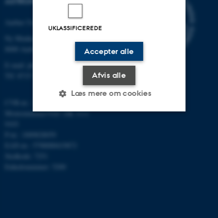
ASTRONOMI
Aarhus Universitet
UKLASSIFICEREDE
Ny Munkegade 120
8000 Aarhus C
Accepter alle
E-mail: phys@au.dk
Afvis alle
Tlf: 8715 5696
Læs mere om cookies
CVR-nr.: 31119103
Momsnummer/VAT: DK 3111
9103
Nødvendige
Statistiske
Marketing
P-nr.: 1009828059
EAN-nr.: 5798000419872
Funktionelle
Uklassificerede
Stedkode: 7251
Enhedsnummer: 5200
Nødvendige cookies hjælper
med at gøre hjemmesiden
brugbar ved at aktivere nogle