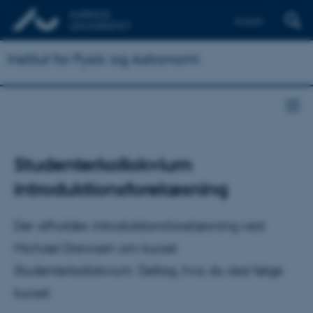
English
Institut for Fysik og Astronomi
Studenterkollokvium
introduktionsforelæsning
Der afholdes introduktionsforelæsning ved
Michael Drewsen om kurset
Studenterkollokvium. Deltag, hvis du skal følge
kurset.