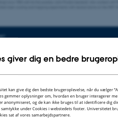
anding) circa 1983 with his first postdoc John Prodan (seated), who worked with P
rliest laser cooling and trapping experiments with neutral atoms on the NIST-
lysninger om arrangementet
NKT
dag 5. december 2024,
kl. 15:15 - 16:00
til kalender
s giver dig en bedre brugerop
ud.
itet kan give dig den bedste brugeroplevelse, når du vælger ”A
orse Stærkær
es gemmer oplysninger om, hvordan en bruger interagerer med
er anonymiseret, og de kan ikke bruges til at identificere dig d
 Jan Joachim Arlt
t samtykke under Cookies i webstedets footer. Universitetet br
kies sat af vores samarbejdspartnere.