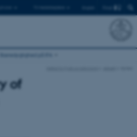
Find
 ph.d.er
Til medarbejdere
English
Bæredygtighed på IFA
Institut for Fysik og Astronomi
Aktuelt
Nyhed
y of