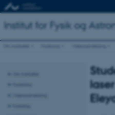
Institut for Fysik og Astr
Om instituttet
Forskning
Vidensudveksling
Stud
Om instituttet
laser
Forskning
Eley
Vidensudveksling
Foredrag