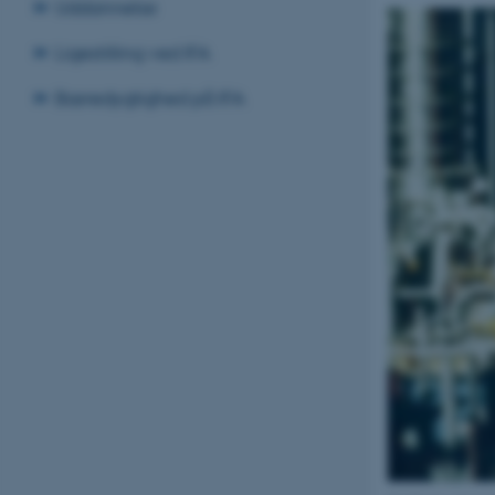
Uddannelse
Ligestilling ved IFA
Bæredygtighed på IFA