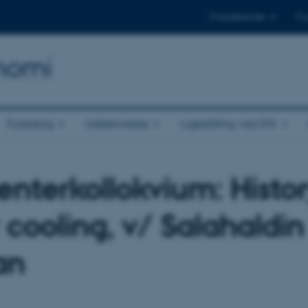
Til studerende
Til
onomi
Foredrag
Uddannelse
Ligestilling ved IFA
enterkollokvium: Histor
 cooling, v/ Salahaldin
an