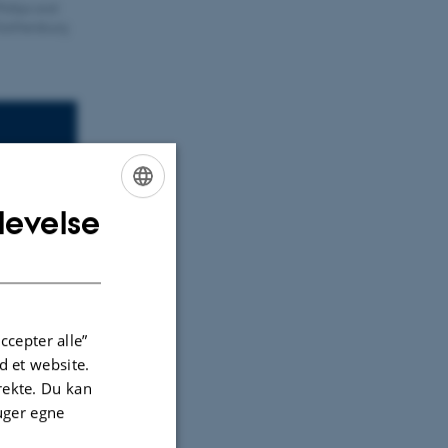
hillips and
Gaithersburg
levelse
ENGLISH
DANISH
ccepter alle”
 et website.
irekte. Du kan
uger egne