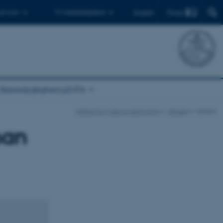
Find
 ph.d.er
Til medarbejdere
English
Bæredygtighed på IFA
Institut for Fysik og Astronomi
Aktuelt
Nyhed
han