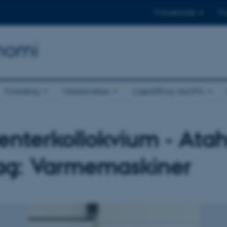
Til studerende
Til
onomi
Foredrag
Uddannelse
Ligestilling ved IFA
enterkollokvium - Ata
g: Varmemaskiner