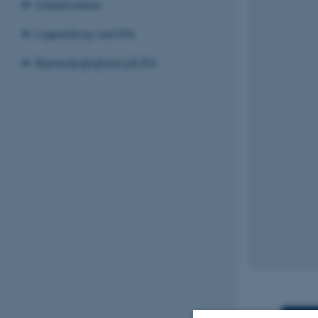
Uddannelse
Ligestilling ved IFA
Bæredygtighed på IFA