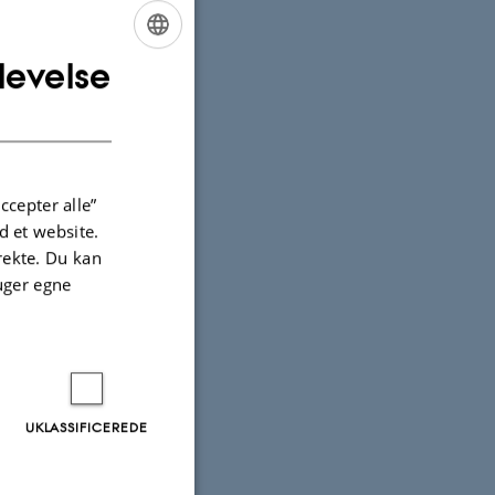
levelse
ENGLISH
DANISH
ccepter alle”
 et website.
irekte. Du kan
uger egne
UKLASSIFICEREDE