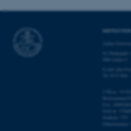
INSTITUT FO
ASP.NET_SessionId
Aarhus Universit
Ny Munkegade 
8000 Aarhus C
JSESSIONID
E-mail: phys@a
Tlf: 8715 5696
ARRAffinity
CVR-nr.: 31119
Momsnummer/VA
esctx
P-nr.: 10098280
EAN-nr.: 57980
fpc
Stedkode: 7251
Enhedsnummer:
__cf_bm