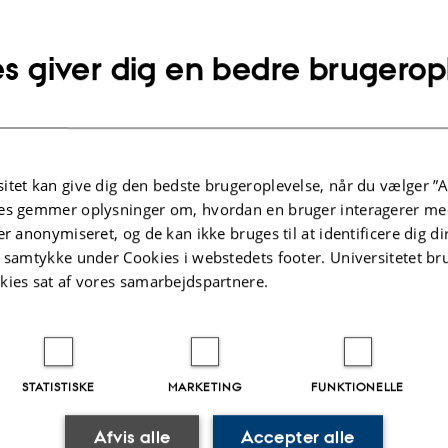
plysninger om arrangementet
SPUNKT
sdag 22. april 2015,
kl. 16:15 - 17:00
s giver dig en bedre brugerop
føj til kalender
D
. Aud.
itet kan give dig den bedste brugeroplevelse, når du vælger ”A
es gemmer oplysninger om, hvordan en bruger interagerer med
er anonymiseret, og de kan ikke bruges til at identificere dig d
 Lie
t samtykke under Cookies i webstedets footer. Universitetet br
maskiner
kies sat af vores samarbejdspartnere.
n Akdag
STATISTISKE
MARKETING
FUNKTIONELLE
lberto Imparato
Afvis alle
Accepter alle