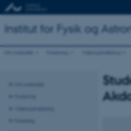
Institut for Fysik og Astr
Om instituttet
Forskning
Vidensudveksling
Stud
Om instituttet
Akda
Forskning
Vidensudveksling
Foredrag