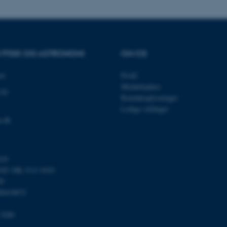
som en brugersessionside
muligt at gemme bruger
tilfælde er det muligvis
kan indstilles ved defau
dette kan forhindres af 
de fleste tilfælde er det in
ødelagt i slutningen af 
indeholder en tilfældig id
R FYSIK OG ASTRONOMI
OM OS
specifikke brugerdata.
Session
Denne cookie er en purp
Microsoft Corporation
et
Profil
cookie, der bruges af hj
.au.dk
Medarbejdere
i Microsoft .net- teknolo
120
til at opretholde en an
Kontaktoplysninger
Ledige stillinger
Session
Generel formål platform 
Oracle Corporation
websteder skrevet i JSP. 
.au.dk
u.dk
opretholde en anonym br
Session
This cookie is set by w
Microsoft Corporation
Azure cloud platform. It 
.mitstudie.au.dk
to make sure the visitor
103
to the same server in an
T: DK 3111 9103
Session
This cookie is used by Mi
Microsoft Corporation
59
your login information
.login.microsoftonline.com
00419872
4 uger 2
This cookie is used by Mi
Microsoft Corporation
dage
your login information
login.microsoftonline.com
 5200
29
This cookie is used to d
Cloudflare Inc.
minutter
humans and bots. This is
.pure.au.dk