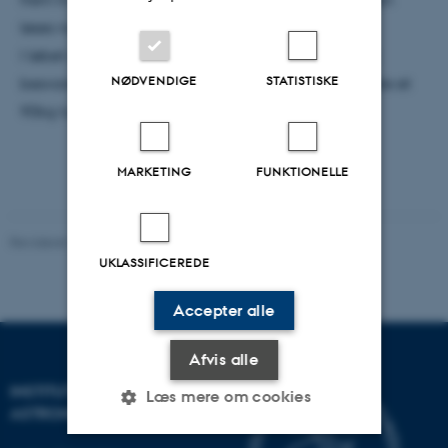
løses numerisk.
I løbet af kollokviumet vil der også blive forsøgt at
NØDVENDIGE
STATISTISKE
besvare det helt store spørgsmål: Kan en blide kaste et
90kg tungt skyts 300m?
MARKETING
FUNKTIONELLE
Revideret 29.09.2025
-
web@phys.au.dk
UKLASSIFICEREDE
Accepter alle
Afvis alle
INSTITUT FOR FYSIK OG
Læs mere om cookies
ASTRONOMI