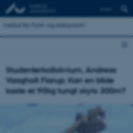
English
Institut for Fysik og Astronomi
Studenterkollokvium, Andreas
Vaagholt Flarup: Kan en blide
kaste et 90kg tungt skyts 300m?