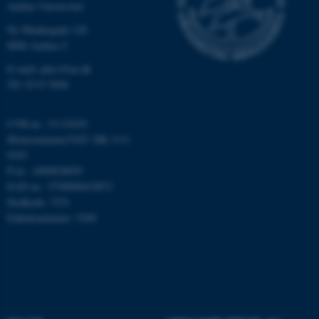
Aarhus Universitet
Nødvendige
Statistiske
Marketing
Ny Munkegade 120
Funktionelle
Uklassificerede
8000 Aarhus C
E-mail: phys@au.dk
Tlf: 8715 5696
Nødvendige cookies hjælper
med at gøre hjemmesiden
CVR-nr.: 31119103
brugbar ved at aktivere nogle
Momsnummer/VAT: DK 3111
9103
grundlæggende funktioner
P-nr.: 1009828059
som navigation mm.
EAN-nr.: 5798000419872
Hjemmesiden kan ikke
Stedkode: 7251
fungerer uden disse cookies.
Enhedsnummer: 5200
Navn
Udbyder / Domæne
be_typo_user
TYPO3 Association
.au.dk