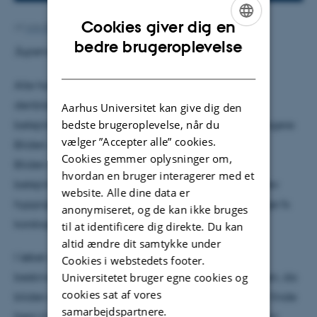
Cookies giver dig en
Af
Ann-Berit Porse Stærkær
ENGLISH
bedre brugeroplevelse
Supervisor: Steen Brøndsted Nielsen
DANISH
Alle har nok hørt om middelalderens kastevåben,
deriblandt katapulten, før. Dog var der et
Aarhus Universitet kan give dig den
bedste brugeroplevelse, når du
belejringsvåben, der kunne kaste tungere ting længere:
vælger ”Accepter alle” cookies.
Bliden.
Cookies gemmer oplysninger om,
Bliden ansås som det uovertrufne indenfor
hvordan en bruger interagerer med et
belejringsvåben inden krudtets fremtræden, og blev
website. Alle dine data er
hyppigt brugt af begge sider i middelalderens krige fx
anonymiseret, og de kan ikke bruges
korstogene.
til at identificere dig direkte. Du kan
altid ændre dit samtykke under
I løbet af dette kollokvium vil der blive forsøgt at
Cookies i webstedets footer.
Universitetet bruger egne cookies og
beskrive bliden ved hjælp af Lagrange formalismen, da
cookies sat af vores
bliden er en indviklet maskine. Resultatet bliver, at finde
samarbejdspartnere.
frem til et par koblede differentialligninger, som kan