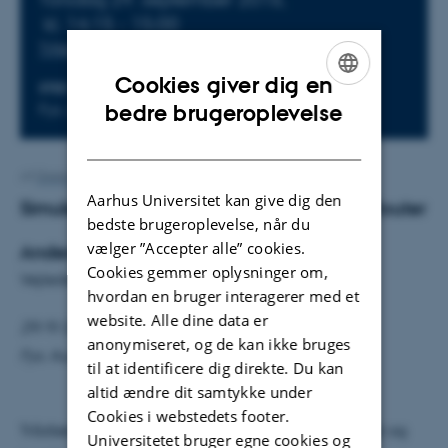
kl. 14:15 - 15:00
Tilføj til kalender
Cookies giver dig en
STED
ENGLISH
Fys. Aud.
bedre brugeroplevelse
DANISH
Af
Grete Flarup
Aarhus Universitet kan give dig den
Simulering af netværksdækning fra WiFi-Router
bedste brugeroplevelse, når du
vælger ”Accepter alle” cookies.
Anders Vestergaard
Cookies gemmer oplysninger om,
Vejleder: Dmitri Fedorov
hvordan en bruger interagerer med et
website. Alle dine data er
29/9/2016 14.15
anonymiseret, og de kan ikke bruges
Fys. Aud.
til at identificere dig direkte. Du kan
altid ændre dit samtykke under
Cookies i webstedets footer.
Trådløst internet bruges af de fleste af os til dagligt og
Universitetet bruger egne cookies og