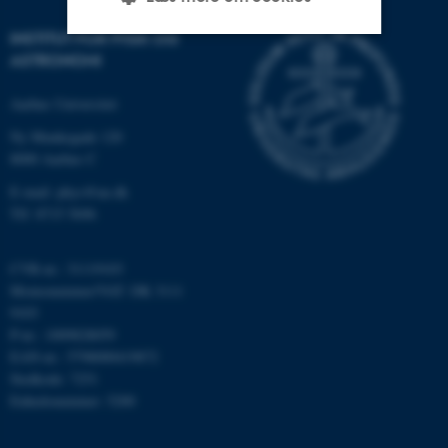
INSTITUT FOR FYSIK OG
ASTRONOMI
Nødvendige
Statistiske
Marketing
Aarhus Universitet
Funktionelle
Uklassificerede
Ny Munkegade 120
8000 Aarhus C
E-mail: phys@au.dk
Nødvendige cookies hjælper
Tlf: 8715 5696
med at gøre hjemmesiden
brugbar ved at aktivere nogle
grundlæggende funktioner
CVR-nr.: 31119103
som navigation mm.
Momsnummer/VAT: DK 3111
9103
Hjemmesiden kan ikke
P-nr.: 1009828059
fungerer uden disse cookies.
EAN-nr.: 5798000419872
Stedkode: 7251
Enhedsnummer: 5200
Navn
Udbyder / Domæne