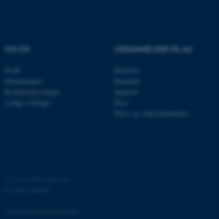
be_typo_user
TYPO3 Association
.au.dk
OM OS
UDDANNELSER PÅ AU
fe_typo_user
Typo3 Association
.au.dk
Profil
Bachelor
Medarbejdere
Kandidat
Kontaktoplysninger
Ingeniør
Ledige stillinger
Ph.d.
Efter- og videreuddannelse
©
—
Cookies på au.dk
ASP.NET_SessionId
Microsoft Corporation
Privatlivspolitik
.au.dk
Tilgængelighedserklæring