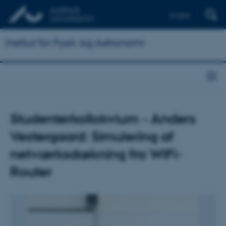
English
Institut for Fysik og Astronomi
Studenterkollokvium - Anders
Vestergaard: Simulering af
netværksdækning fra WiFi-
Router