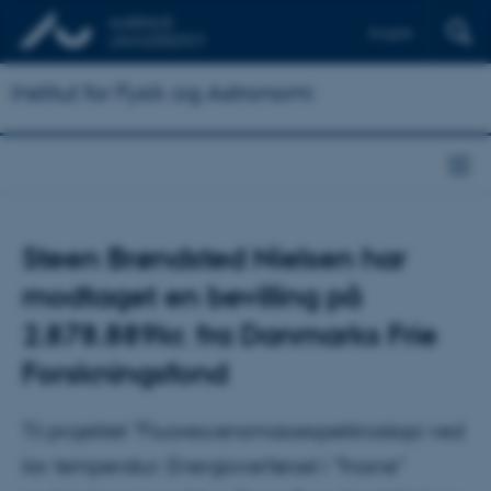
English
Institut for Fysik og Astronomi
Steen Brøndsted Nielsen har
modtaget en bevilling på
2.878.889kr. fra Danmarks Frie
Forskningsfond
Til projektet "Fluorescensmassespektroskopi ved
lav temperatur: Energioverførsel i "frosne"