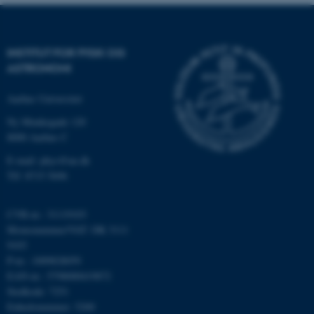
be_typo_user
TYPO3 Association
.au.dk
INSTITUT FOR FYSIK OG
ASTRONOMI
fe_typo_user
Typo3 Association
.au.dk
Aarhus Universitet
Ny Munkegade 120
8000 Aarhus C
E-mail: phys@au.dk
Tlf: 8715 5696
CVR-nr.: 31119103
Momsnummer/VAT: DK 3111
9103
P-nr.: 1009828059
EAN-nr.: 5798000419872
ASP.NET_SessionId
Microsoft Corporation
Stedkode: 7251
.au.dk
Enhedsnummer: 5200