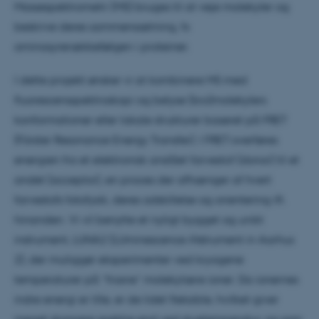
Massespektrometri (MS) bruges til at veje molekyler og
beskrive deres sammensætning, fx
aminosyrerækkefølgen i proteiner.
I dette projekt ønsker vi at kombinere MS med
fluorescensspektroskopi og belyse (bio)molekylers
konformationer eller lokale strukturer baseret på FRET
(Förster Resonance Energy Transfer). I FRET overføres
energien fra et elektronisk anslået farvestof (donor) til et
andet (acceptor), en proces der afhænger af hvert
farvestofs fotofysik, deres adskillelse og orientering ift.
hinanden. Vi vil benytte et nyligt bygget og unikt
instrument, LUNA2 (LUminescence iNstrument in Aarhus
2), der muliggør eksperimenter ved kryogene
temperaturer på ”frosne” molekylære ioner. Da ionernes
indre energi er lille, er de lidet fleksible, hvilket giver