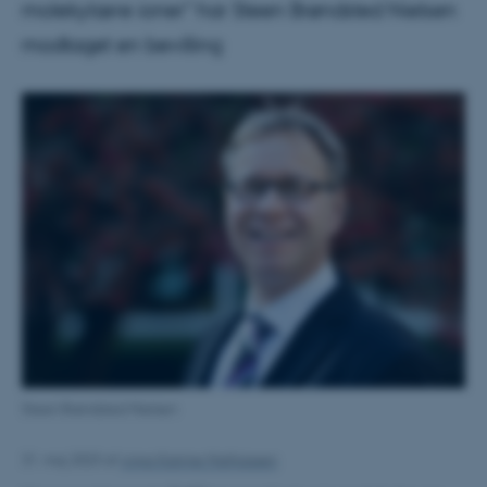
molekylære ioner" har Steen Brøndsted Nielsen
modtaget en bevilling
Steen Brøndsted Nielsen
31. maj 2023
af
Anna Katrine Mathiassen