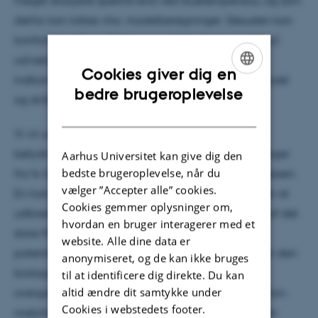
meget skarpere spektre end ved stuetemperatur, og som
derfor kan tolkes vha. modelberegninger. Desuden kan
konformerer (specifikke geometriske former, se figur)
udvælges baseret på bølgelængden af det
Cookies giver dig en
indkommende laserlys,- kun de ønskede ioner ser lyset
ENGLISH
bedre brugeroplevelse
og stråler.
DANISH
Vi vil undersøge farvestoffers fotofysik i detalje og
betydningen af enkelte vandmolekyler eller ladninger
Aarhus Universitet kan give dig den
bedste brugeroplevelse, når du
fra fx ladede aminosyrer for energioverførselsprocessen.
vælger ”Accepter alle” cookies.
En fuld forståelse af gasfase-FRET er nødvendigt for at
Cookies gemmer oplysninger om,
udbrede teknikken og gøre den til en naturlig del af det
hvordan en bruger interagerer med et
store MS værktøjssæt. Særligt har FRET et kæmpe
website. Alle dine data er
potentiale ifm. "native" electrospray ionisering, hvor den
anonymiseret, og de kan ikke bruges
biologisk relevante konformation er bevaret i
til at identificere dig direkte. Du kan
altid ændre dit samtykke under
overgangen fra væske til gasfase og vil supplere "ion-
Cookies i webstedets footer.
mobility" spektrometri, som giver global information