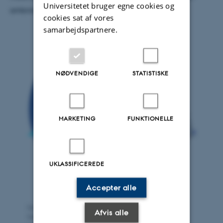
Universitetet bruger egne cookies og
omkring molekylers form.
cookies sat af vores
samarbejdspartnere.
NØDVENDIGE
STATISTISKE
MARKETING
FUNKTIONELLE
UKLASSIFICEREDE
Accepter alle
Ionfælde, hvor ioner lagres, masseselekteres, køles, og
Afvis alle
fotoexciteres. Det udsendte lys fra de nøgne ioner