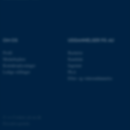
JSESSIONID
Oracle Corporation
.au.dk
OM OS
UDDANNELSER PÅ AU
ARRAffinity
Microsoft Corporation
Profil
Bachelor
.mitstudie.au.dk
Medarbejdere
Kandidat
Kontaktoplysninger
Ingeniør
Ledige stillinger
Ph.d.
Efter- og videreuddannelse
esctx
Microsoft Corporation
.login.microsoftonline.com
fpc
Microsoft Corporation
login.microsoftonline.com
__cf_bm
Cloudflare Inc.
©
—
Cookies på au.dk
.pure.au.dk
Privatlivspolitik