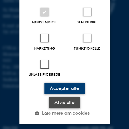
Aarhus Universitet
Ny Munkegade 120
8000 Aarhus C
NØDVENDIGE
STATISTISKE
E-mail: phys@au.dk
Tlf: 8715 5696
CVR-nr.: 31119103
MARKETING
FUNKTIONELLE
Momsnummer/VAT: DK 3111
9103
P-nr.: 1009828059
EAN-nr.: 5798000419872
UKLASSIFICEREDE
Stedkode: 7251
Enhedsnummer: 5200
Accepter alle
Afvis alle
Læs mere om cookies
OM OS
UDDANNELSER PÅ AU