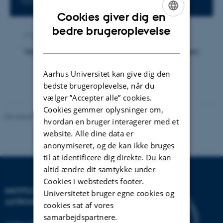
1523-318
Cookies giver dig en
ENGLISH
bedre brugeroplevelse
Af
Ann-Kirstine Jørgensen
DANISH
Vejleder: Jacob Sherson. Censor: Bjarne Andresen
Aarhus Universitet kan give dig den
bedste brugeroplevelse, når du
vælger ”Accepter alle” cookies.
Cookies gemmer oplysninger om,
Revideret 29.09.2025
-
web@phys.au.dk
hvordan en bruger interagerer med et
website. Alle dine data er
anonymiseret, og de kan ikke bruges
til at identificere dig direkte. Du kan
altid ændre dit samtykke under
Cookies i webstedets footer.
INSTITUT FOR FYSIK OG
Universitetet bruger egne cookies og
ASTRONOMI
cookies sat af vores
samarbejdspartnere.