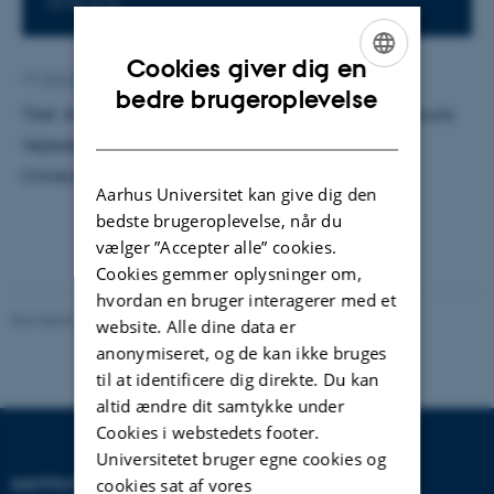
1510-213
Cookies giver dig en
Af
Ann-Kirstine Jørgensen
ENGLISH
bedre brugeroplevelse
Titel: An Asteroseismological Survey of the Star Herculis.
DANISH
Vejleder: Hans Kjeldsen. Censor: Michael Bjerring
Christiansen.
Aarhus Universitet kan give dig den
bedste brugeroplevelse, når du
vælger ”Accepter alle” cookies.
Cookies gemmer oplysninger om,
hvordan en bruger interagerer med et
Revideret 29.09.2025
-
web@phys.au.dk
website. Alle dine data er
anonymiseret, og de kan ikke bruges
til at identificere dig direkte. Du kan
altid ændre dit samtykke under
Cookies i webstedets footer.
Universitetet bruger egne cookies og
INSTITUT FOR FYSIK OG
cookies sat af vores