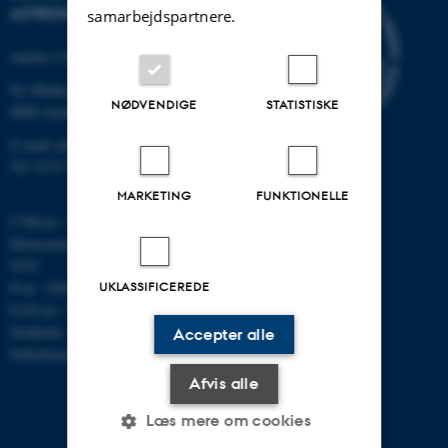
ASTRONOMI
samarbejdspartnere.
Aarhus Universitet
Ny Munkegade 120
NØDVENDIGE
STATISTISKE
8000 Aarhus C
E-mail: phys@au.dk
Tlf: 8715 5696
MARKETING
FUNKTIONELLE
CVR-nr.: 31119103
Momsnummer/VAT: DK 3111
9103
P-nr.: 1009828059
UKLASSIFICEREDE
EAN-nr.: 5798000419872
Stedkode: 7251
Accepter alle
Enhedsnummer: 5200
Afvis alle
Læs mere om cookies