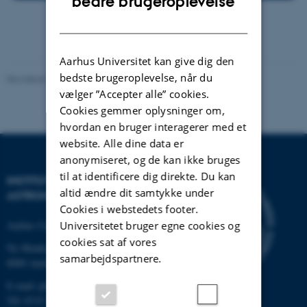
bedre brugeroplevelse
DANISH
Aarhus Universitet kan give dig den
bedste brugeroplevelse, når du
Revideret 29.09.2025
-
web@phys.au.dk
vælger ”Accepter alle” cookies.
Cookies gemmer oplysninger om,
hvordan en bruger interagerer med et
website. Alle dine data er
anonymiseret, og de kan ikke bruges
til at identificere dig direkte. Du kan
INSTITUT FOR FYSIK OG
altid ændre dit samtykke under
ASTRONOMI
Cookies i webstedets footer.
Universitetet bruger egne cookies og
Aarhus Universitet
cookies sat af vores
Ny Munkegade 120
samarbejdspartnere.
8000 Aarhus C
E-mail: phys@au.dk
Tlf: 8715 5696