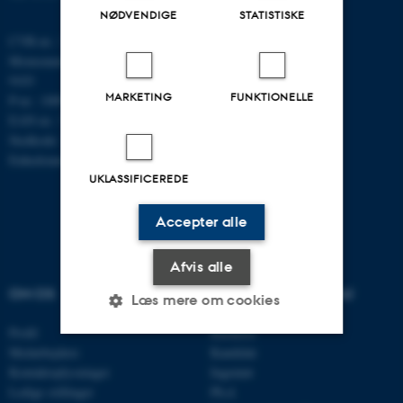
NØDVENDIGE
STATISTISKE
CVR-nr.: 31119103
Momsnummer/VAT: DK 3111
9103
MARKETING
FUNKTIONELLE
P-nr.: 1009828059
EAN-nr.: 5798000419872
Stedkode: 7251
Enhedsnummer: 5200
UKLASSIFICEREDE
Accepter alle
Afvis alle
OM OS
UDDANNELSER PÅ AU
Læs mere om cookies
Profil
Bachelor
Medarbejdere
Kandidat
Nødvendige
Statistiske
Marketing
Kontaktoplysninger
Ingeniør
Ledige stillinger
Ph.d.
Funktionelle
Uklassificerede