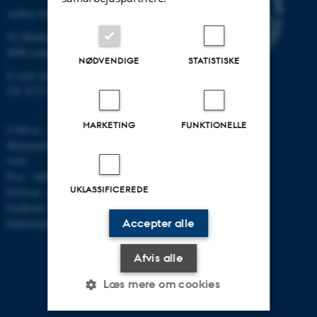
Aarhus Universitet
Ny Munkegade 120
8000 Aarhus C
NØDVENDIGE
STATISTISKE
E-mail: phys@au.dk
Tlf: 8715 5696
MARKETING
FUNKTIONELLE
CVR-nr.: 31119103
Momsnummer/VAT: DK 3111
9103
P-nr.: 1009828059
UKLASSIFICEREDE
EAN-nr.: 5798000419872
Stedkode: 7251
Enhedsnummer: 5200
Accepter alle
Afvis alle
Læs mere om cookies