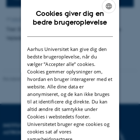
Cookies giver dig en
Af
Ann-Kirstine Jørgensen
ENGLISH
bedre brugeroplevelse
Titel: Electronic Structure of the Si/Be(0001) Surface.
DANISH
Vejleder: Philip Hofmann. Censor: Lars Diekhöner.
Aarhus Universitet kan give dig den
bedste brugeroplevelse, når du
vælger ”Accepter alle” cookies.
Cookies gemmer oplysninger om,
hvordan en bruger interagerer med et
Revideret 29.09.2025
-
web@phys.au.dk
website. Alle dine data er
anonymiseret, og de kan ikke bruges
til at identificere dig direkte. Du kan
altid ændre dit samtykke under
Cookies i webstedets footer.
Universitetet bruger egne cookies og
INSTITUT FOR FYSIK OG
cookies sat af vores
ASTRONOMI
samarbejdspartnere.