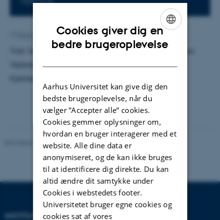
1520-616
Cookies giver dig en
Af
Katrine Hvid Kaisen
ENGLISH
bedre brugeroplevelse
Titel: Deltaelektronspektret ved relativistiske energier.
DANISH
Vejleder: Allan Hvidkjær Sørensen. Censor: Peter P.
Kjeldsen
Aarhus Universitet kan give dig den
bedste brugeroplevelse, når du
vælger ”Accepter alle” cookies.
Cookies gemmer oplysninger om,
hvordan en bruger interagerer med et
Revideret 29.09.2025
-
web@phys.au.dk
website. Alle dine data er
anonymiseret, og de kan ikke bruges
til at identificere dig direkte. Du kan
altid ændre dit samtykke under
Cookies i webstedets footer.
Universitetet bruger egne cookies og
INSTITUT FOR FYSIK OG
cookies sat af vores