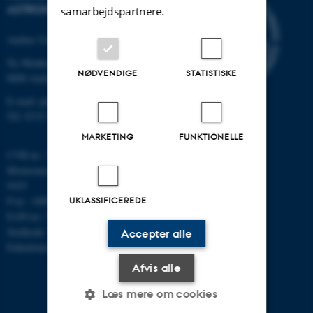
ASTRONOMI
samarbejdspartnere.
Aarhus Universitet
Ny Munkegade 120
NØDVENDIGE
STATISTISKE
8000 Aarhus C
E-mail: phys@au.dk
Tlf: 8715 5696
MARKETING
FUNKTIONELLE
CVR-nr.: 31119103
Momsnummer/VAT: DK 3111
9103
P-nr.: 1009828059
UKLASSIFICEREDE
EAN-nr.: 5798000419872
Stedkode: 7251
Accepter alle
Enhedsnummer: 5200
Afvis alle
Læs mere om cookies