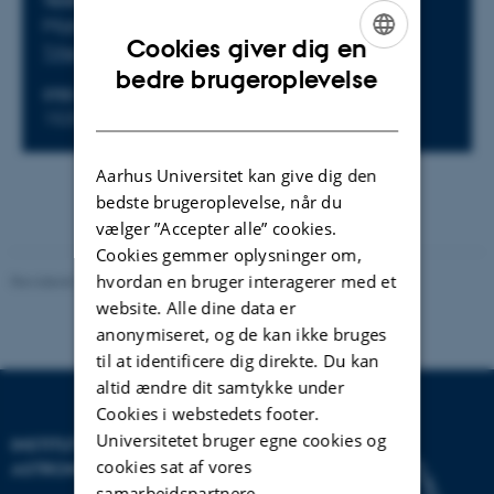
Oplysninger om arrangementet
TIDSPUNKT
Mandag 26. juni 2023,
kl. 11:00 - 13:00
Cookies giver dig en
Tilføj til kalender
ENGLISH
bedre brugeroplevelse
STED
DANISH
1525-626
Aarhus Universitet kan give dig den
bedste brugeroplevelse, når du
vælger ”Accepter alle” cookies.
Cookies gemmer oplysninger om,
hvordan en bruger interagerer med et
Revideret 29.09.2025
-
web@phys.au.dk
website. Alle dine data er
anonymiseret, og de kan ikke bruges
til at identificere dig direkte. Du kan
altid ændre dit samtykke under
Cookies i webstedets footer.
Universitetet bruger egne cookies og
INSTITUT FOR FYSIK OG
cookies sat af vores
ASTRONOMI
samarbejdspartnere.