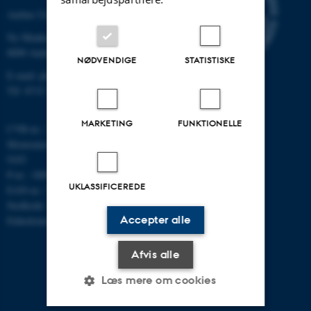
Aarhus Universitet
Ny Munkegade 120
8000 Aarhus C
NØDVENDIGE
STATISTISKE
E-mail: phys@au.dk
Tlf: 8715 5696
MARKETING
FUNKTIONELLE
CVR-nr.: 31119103
Momsnummer/VAT: DK 3111
9103
P-nr.: 1009828059
UKLASSIFICEREDE
EAN-nr.: 5798000419872
Stedkode: 7251
Accepter alle
Enhedsnummer: 5200
Afvis alle
Læs mere om cookies