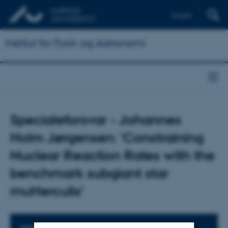
English
Institut for Fysik og Astronomi
Specialeforsvar - Johannes
Holm Jørgensen: 'Constraining
Nuclear Reaction Rates with the
benchmark subgiant star
muHerculis'