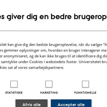
s giver dig en bedre brugerop
plysninger om arrangementet
DSPUNKT
redag 23. juni 2023,
kl. 11:15 - 13:15
lføj til kalender
itet kan give dig den bedste brugeroplevelse, når du vælger ”A
ED
es gemmer oplysninger om, hvordan en bruger interagerer med
525-626
er anonymiseret, og de kan ikke bruges til at identificere dig d
t samtykke under Cookies i webstedets footer. Universitetet br
kies sat af vores samarbejdspartnere.
STATISTISKE
MARKETING
FUNKTIONELLE
.2025
-
web@phys.au.dk
Afvis alle
Accepter alle