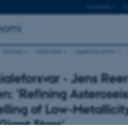
Til studerende
Til
onomi
Foredrag
Uddannelse
Ligestilling ved IFA
ialeforsvar - Jens Ree
en: 'Refining Asterosei
lling of Low-Metallicit
Giant Stars'