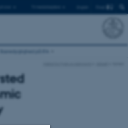
Find
 ph.d.er
Til medarbejdere
English
Bæredygtighed på IFA
Institut for Fysik og Astronomi
Aktuelt
Nyhed
rsted
smic
y