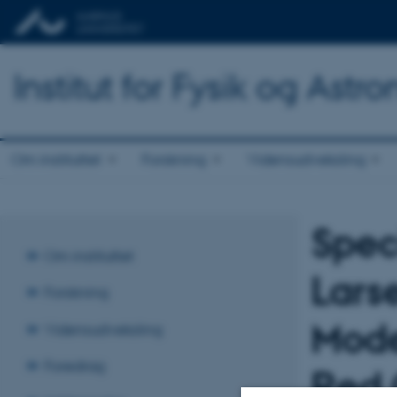
Institut for Fysik og Astr
Om instituttet
Forskning
Vidensudveksling
Spec
Om instituttet
Lars
Forskning
Mode
Vidensudveksling
Foredrag
Red 