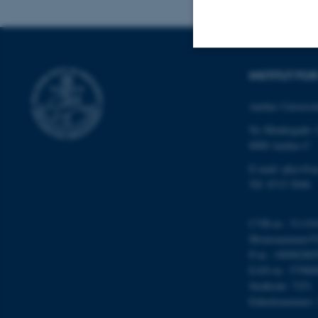
INSTITUT FO
Nødvendige
Aarhus Universit
Ny Munkegade 
Nødvendige cooki
8000 Aarhus C
grundlæggende fu
E-mail: phys@a
cookies.
Tlf: 8715 5696
CVR-nr.: 31119
Navn
Momsnummer/VA
be_typo_user
P-nr.: 10098280
EAN-nr.: 57980
Stedkode: 7251
Enhedsnummer:
fe_typo_user