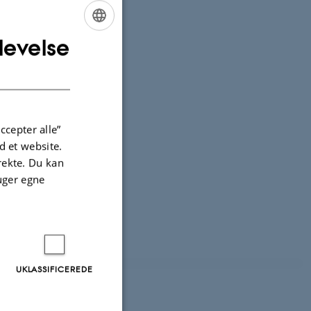
levelse
ENGLISH
DANISH
ccepter alle”
 et website.
irekte. Du kan
uger egne
UKLASSIFICEREDE