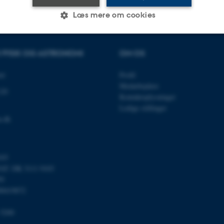
Læs mere om cookies
R FYSIK OG ASTRONOMI
OM OS
Statistiske
Marketing
Funktionelle
et
Profil
Medarbejdere
120
es hjælper med at gøre hjemmesiden brugbar ved at aktiv
Kontaktoplysninger
nktioner som navigation mm. Hjemmesiden kan ikke funge
Ledige stillinger
u.dk
103
Udbyder / Domæne
Udløb
Beskrivelse
T: DK 3111 9103
30
Denne cookie sættes af
TYPO3 Association
59
minutter
TYPO3, og bruges til at 
.au.dk
00419872
session, når en backend-
TYPO3 eller Frontend.
 5200
30
Dette cookienavn er fo
Typo3 Association
minutter
webindholdsstyringssyst
.au.dk