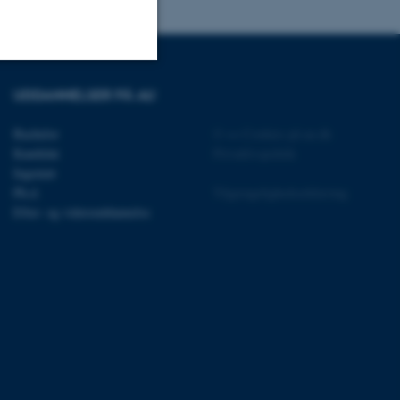
UDDANNELSER PÅ AU
Uklassificerede
Bachelor
©
—
Cookies på au.dk
Kandidat
Privatlivspolitik
ere nogle
Ingeniør
rer uden disse
Ph.d.
Tilgængelighedserklæring
Efter- og videreuddannelse
 vores CMS-udbyder,
identificere en backend-
bruger er logget ind i
rbundet med Typo3-
emet. Det bruges generelt