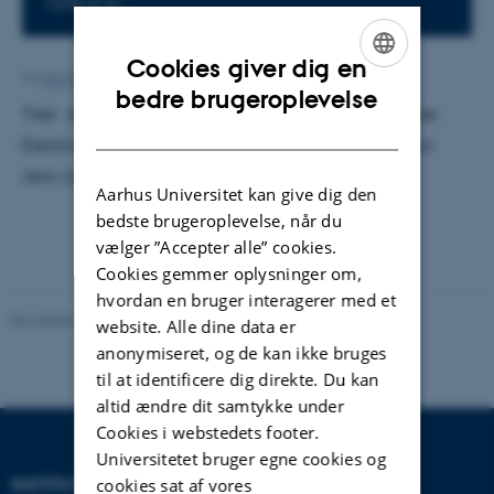
1520-616
Cookies giver dig en
Af
Ann-Kirstine Jørgensen
ENGLISH
bedre brugeroplevelse
Titel: Aggregated Power Flows in Highly Renewable
DANISH
Electricity Networks. Vejleder: Martin Greiner. Censor:
Jens Juul Rasmussen.
Aarhus Universitet kan give dig den
bedste brugeroplevelse, når du
vælger ”Accepter alle” cookies.
Cookies gemmer oplysninger om,
hvordan en bruger interagerer med et
Revideret 29.09.2025
-
web@phys.au.dk
website. Alle dine data er
anonymiseret, og de kan ikke bruges
til at identificere dig direkte. Du kan
altid ændre dit samtykke under
Cookies i webstedets footer.
Universitetet bruger egne cookies og
INSTITUT FOR FYSIK OG
cookies sat af vores