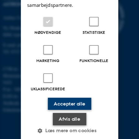
ASTRONOMI
samarbejdspartnere.
Aarhus Universitet
Ny Munkegade 120
NØDVENDIGE
STATISTISKE
8000 Aarhus C
E-mail: phys@au.dk
Tlf: 8715 5696
MARKETING
FUNKTIONELLE
CVR-nr.: 31119103
Momsnummer/VAT: DK 3111
9103
P-nr.: 1009828059
UKLASSIFICEREDE
EAN-nr.: 5798000419872
Stedkode: 7251
Accepter alle
Enhedsnummer: 5200
Afvis alle
Læs mere om cookies