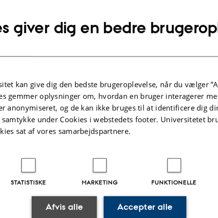
s giver dig en bedre brugerop
 Navitas
 Jørgensen
itet kan give dig den bedste brugeroplevelse, når du vælger ”A
Impact of Multifractal Turbulence on Wind Turbine Power O
es gemmer oplysninger om, hvordan en bruger interagerer med
er anonymiseret, og de kan ikke bruges til at identificere dig d
artin Greiner. Censor: Jens Juul Rasmussen.
t samtykke under Cookies i webstedets footer. Universitetet br
kies sat af vores samarbejdspartnere.
STATISTISKE
MARKETING
FUNKTIONELLE
.2025
-
web@phys.au.dk
Afvis alle
Accepter alle