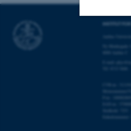
INSTITUT FO
Nødvendige
Aarhus Universit
Ny Munkegade 
Nødvendige cooki
8000 Aarhus C
grundlæggende fu
E-mail: phys@a
cookies.
Tlf: 8715 5696
CVR-nr.: 31119
Momsnummer/VA
Navn
P-nr.: 10098280
be_typo_user
EAN-nr.: 57980
Stedkode: 7251
Enhedsnummer:
fe_typo_user