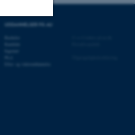
UDDANNELSER PÅ AU
Uklassificerede
Bachelor
©
—
Cookies på au.dk
Kandidat
Privatlivspolitik
Ingeniør
ere nogle
Ph.d.
Tilgængelighedserklæring
rer uden disse
Efter- og videreuddannelse
 vores CMS-udbyder,
identificere en backend-
bruger er logget ind i
rbundet med Typo3-
emet. Det bruges generelt
ntifikator for at gøre det