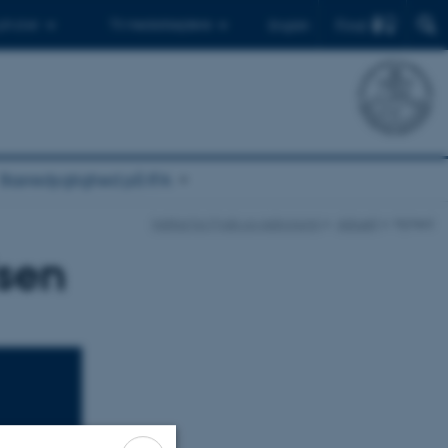
Find
 ph.d.er
Til medarbejdere
English
Bæredygtighed på IFA
Institut for Fysik og Astronomi
Aktuelt
Nyhed
lsen