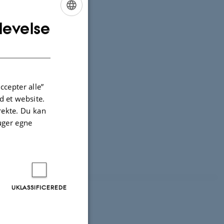
levelse
ENGLISH
DANISH
ccepter alle”
utput.
 et website.
irekte. Du kan
uger egne
UKLASSIFICEREDE