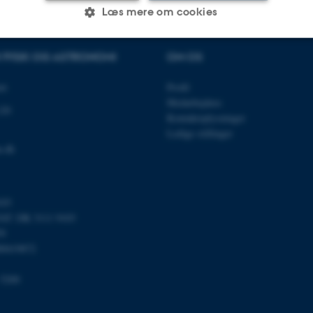
Læs mere om cookies
R FYSIK OG ASTRONOMI
OM OS
Statistiske
Marketing
Funktionelle
et
Profil
Medarbejdere
120
Kontaktoplysninger
es hjælper med at gøre hjemmesiden brugbar ved at aktiv
Ledige stillinger
nktioner som navigation mm. Hjemmesiden kan ikke funge
u.dk
103
T: DK 3111 9103
Udbyder / Domæne
Udløb
Beskrivelse
59
30
Denne cookie sættes af
TYPO3 Association
00419872
minutter
TYPO3, og bruges til at 
.au.dk
session, når en backend-
TYPO3 eller Frontend.
 5200
30
Dette cookienavn er fo
Typo3 Association
minutter
webindholdsstyringssyst
.au.dk
som en brugersessionside