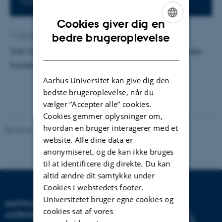
1525-219
Cookies giver dig en
ENGLISH
Af
Ann-Kirstine Jørgensen
bedre brugeroplevelse
DANISH
Titel: Exploratory Study of the Decay from 9C. Vejleder:
Karsten Riisager. Censor: Ian Bearden.
Aarhus Universitet kan give dig den
bedste brugeroplevelse, når du
vælger ”Accepter alle” cookies.
Cookies gemmer oplysninger om,
hvordan en bruger interagerer med et
Revideret 29.09.2025
-
web@phys.au.dk
website. Alle dine data er
anonymiseret, og de kan ikke bruges
til at identificere dig direkte. Du kan
altid ændre dit samtykke under
Cookies i webstedets footer.
Universitetet bruger egne cookies og
INSTITUT FOR FYSIK OG
cookies sat af vores
ASTRONOMI