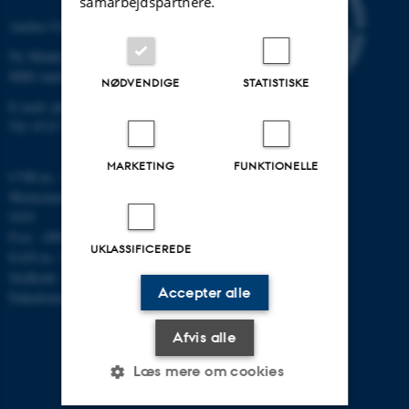
samarbejdspartnere.
Aarhus Universitet
Ny Munkegade 120
8000 Aarhus C
NØDVENDIGE
STATISTISKE
E-mail: phys@au.dk
Tlf: 8715 5696
MARKETING
FUNKTIONELLE
CVR-nr.: 31119103
Momsnummer/VAT: DK 3111
9103
P-nr.: 1009828059
UKLASSIFICEREDE
EAN-nr.: 5798000419872
Stedkode: 7251
Accepter alle
Enhedsnummer: 5200
Afvis alle
Læs mere om cookies