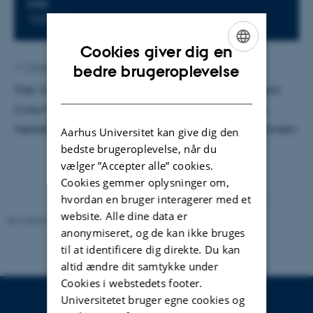
STED
1520-516
Cookies giver dig en
ENGLISH
Af
Charlotte Bahnsen
bedre brugeroplevelse
DANISH
Titel: Investigating the Feasibility of using Convergent
Cross Mapping to determine causality in fMRI data.
Vejleder: Sune Nørhøj Jespersen. Censor: Lars Kai Hansen
Aarhus Universitet kan give dig den
bedste brugeroplevelse, når du
vælger ”Accepter alle” cookies.
Cookies gemmer oplysninger om,
hvordan en bruger interagerer med et
website. Alle dine data er
Revideret 29.09.2025
-
web@phys.au.dk
anonymiseret, og de kan ikke bruges
til at identificere dig direkte. Du kan
altid ændre dit samtykke under
Cookies i webstedets footer.
Universitetet bruger egne cookies og