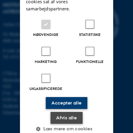
cookies sat af vores
INSTITUT FOR FYSIK OG
samarbejdspartnere.
ASTRONOMI
Aarhus Universitet
Ny Munkegade 120
NØDVENDIGE
STATISTISKE
8000 Aarhus C
E-mail: phys@au.dk
Tlf: 8715 5696
MARKETING
FUNKTIONELLE
CVR-nr.: 31119103
Momsnummer/VAT: DK 3111
9103
UKLASSIFICEREDE
P-nr.: 1009828059
EAN-nr.: 5798000419872
Accepter alle
Stedkode: 7251
Enhedsnummer: 5200
Afvis alle
Læs mere om cookies