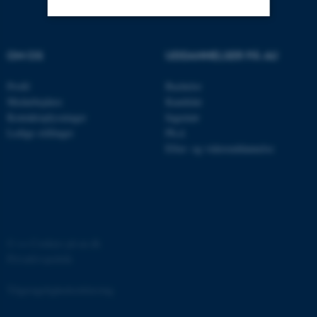
Nødvendige
Statistiske
Marketing
OM OS
UDDANNELSER PÅ AU
Funktionelle
Uklassificerede
Profil
Bachelor
Medarbejdere
Kandidat
Kontaktoplysninger
Ingeniør
Nødvendige cookies hjælper
Ledige stillinger
Ph.d.
med at gøre hjemmesiden
Efter- og videreuddannelse
brugbar ved at aktivere nogle
grundlæggende funktioner
som navigation mm.
Hjemmesiden kan ikke
fungerer uden disse cookies.
©
—
Cookies på au.dk
Privatlivspolitik
Tilgængelighedserklæring
Navn
Udbyder / Domæne
be_typo_user
TYPO3 Association