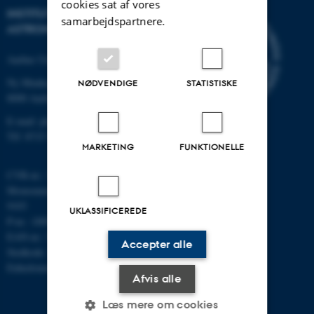
cookies sat af vores
INSTITUT FOR FYSIK OG
samarbejdspartnere.
ASTRONOMI
Aarhus Universitet
Ny Munkegade 120
NØDVENDIGE
STATISTISKE
8000 Aarhus C
E-mail: phys@au.dk
Tlf: 8715 5696
MARKETING
FUNKTIONELLE
CVR-nr.: 31119103
Momsnummer/VAT: DK 3111
9103
UKLASSIFICEREDE
P-nr.: 1009828059
EAN-nr.: 5798000419872
Accepter alle
Stedkode: 7251
Enhedsnummer: 5200
Afvis alle
Læs mere om cookies