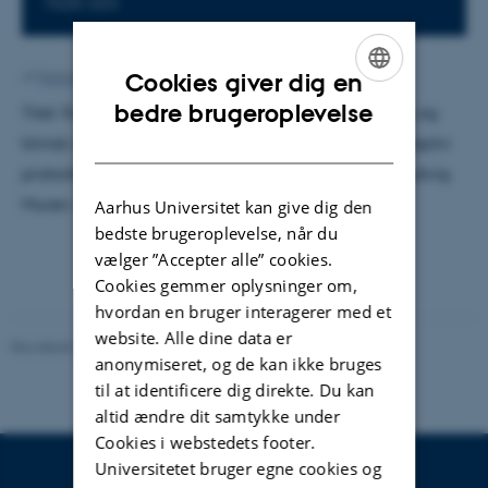
1525-323
Af
Katrine Hvid Kaisen
Cookies giver dig en
ENGLISH
bedre brugeroplevelse
Titel: Forbedring af kræftudfald gennem udvikling og
DANISH
klinisk introduktion af CBCT-baseret dosisstyret adaptiv
protonbehandling. Vejledere: Karsten Riisager / Ludvig
Muren. Censor: Thomas Døssing.
Aarhus Universitet kan give dig den
bedste brugeroplevelse, når du
vælger ”Accepter alle” cookies.
Cookies gemmer oplysninger om,
hvordan en bruger interagerer med et
website. Alle dine data er
Revideret 29.09.2025
-
web@phys.au.dk
anonymiseret, og de kan ikke bruges
til at identificere dig direkte. Du kan
altid ændre dit samtykke under
Cookies i webstedets footer.
Universitetet bruger egne cookies og