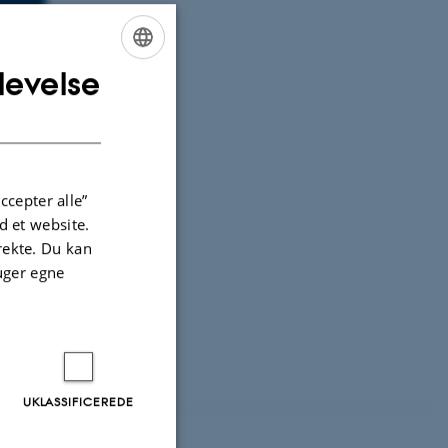
levelse
ENGLISH
DANISH
ccepter alle”
 et website.
istian H.
irekte. Du kan
uger egne
UKLASSIFICEREDE