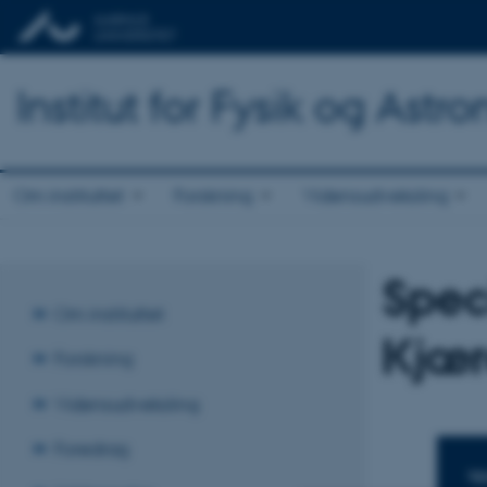
Institut for Fysik og Astr
Om instituttet
Forskning
Vidensudveksling
Spec
Om instituttet
Kjær
Forskning
Vidensudveksling
Foredrag
TI