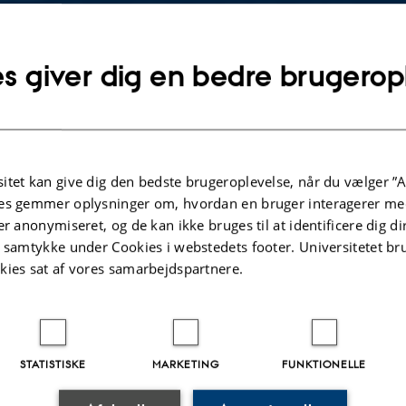
plysninger om arrangementet
redag 27. juni 2014,
kl. 13:00 - 15:00
lføj til kalender
s giver dig en bedre brugerop
ED
520-316
itet kan give dig den bedste brugeroplevelse, når du vælger ”A
ahnsen
es gemmer oplysninger om, hvordan en bruger interagerer med
lig Støtte til Forskning og Udvikling i Industrien. Vejleder: Kr
er anonymiseret, og de kan ikke bruges til at identificere dig d
t samtykke under Cookies i webstedets footer. Universitetet br
nsor: Keld Nielsen
kies sat af vores samarbejdspartnere.
STATISTISKE
MARKETING
FUNKTIONELLE
.2025
-
web@phys.au.dk