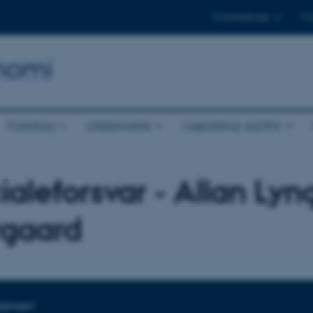
Til studerende
Til
onomi
Foredrag
Uddannelse
Ligestilling ved IFA
ialeforsvar - Allan Lyn
gaard
DSPUNKT