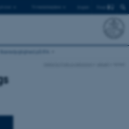
Find
 ph.d.er
Til medarbejdere
English
Bæredygtighed på IFA
Institut for Fysik og Astronomi
Aktuelt
Nyhed
gs