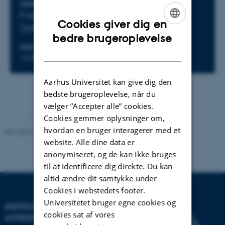
Oplysninger om arrangementet
TIDSPUNKT
Fredag 16. juni 2023,
kl. 10:00 - 12:00
Cookies giver dig en
Tilføj til kalender
ENGLISH
bedre brugeroplevelse
STED
DANISH
1520-516
Aarhus Universitet kan give dig den
bedste brugeroplevelse, når du
vælger ”Accepter alle” cookies.
Cookies gemmer oplysninger om,
hvordan en bruger interagerer med et
Revideret 29.09.2025
-
web@phys.au.dk
website. Alle dine data er
anonymiseret, og de kan ikke bruges
til at identificere dig direkte. Du kan
altid ændre dit samtykke under
Cookies i webstedets footer.
Universitetet bruger egne cookies og
INSTITUT FOR FYSIK OG
cookies sat af vores
ASTRONOMI