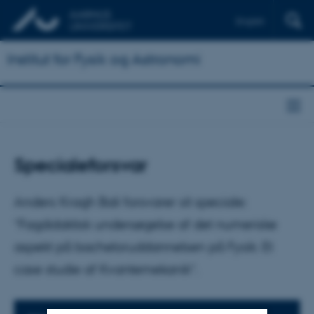
English
Institut for Fysik og Astronomi
Specialeforsvar
Anders Kragh Bali forsvarer sit speciale:
”Fagdidaktisk undersøgelse af det numeriske
aspekt på bacheloruddannelsen på Fysik: Et
case studie af Kvantemekanik”.