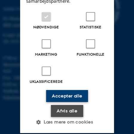
samarbejdspartnere.
Aarhus Universitet
Ny Munkegade 120
8000 Aarhus C
NØDVENDIGE
STATISTISKE
E-mail: phys@au.dk
Tlf: 8715 5696
MARKETING
FUNKTIONELLE
CVR-nr.: 31119103
Momsnummer/VAT: DK 3111
9103
P-nr.: 1009828059
UKLASSIFICEREDE
EAN-nr.: 5798000419872
Stedkode: 7251
Accepter alle
Enhedsnummer: 5200
Afvis alle
Læs mere om cookies