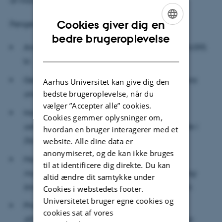
af modtagerne er forskere hos IFA.
Cookies giver dig en
Pengene skal gå til følgende projekter:
ENGLISH
bedre brugeroplevelse
Anne Nielsen,
"Quantum Edge Topology"
, 2.974.095
DANISH
kr.
Georg Bruun,
"Strong photon-photon interactions
Aarhus Universitet kan give dig den
bedste brugeroplevelse, når du
and hybrid light-matter phases"
, 2.961.179 kr.
vælger ”Accepter alle” cookies.
Hans Kjeldsen,
"
Fjernstyrede teleskoper til
Cookies gemmer oplysninger om,
astronomiundervisning for elever og studerende i
hvordan en bruger interagerer med et
Danmark",
5.683.673 kr.
website. Alle dine data er
anonymiseret, og de kan ikke bruges
Marcel Mudrich,
"
DNA under fire – Elucidating
til at identificere dig direkte. Du kan
multiple and non-local ionization of the building
altid ændre dit samtykke under
blocks of DNA by X-ray irradiation"
, 2.995.710 kr.
Cookies i webstedets footer.
Universitetet bruger egne cookies og
Philip Hofman,
"Ultrafast X-ray photoelectron
cookies sat af vores
diffraction: Towards the femtosecond molecular