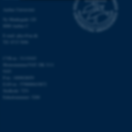
Aarhus Universitet
Nødvendige
Statistiske
Marketing
Ny Munkegade 120
Funktionelle
Uklassificerede
8000 Aarhus C
E-mail: phys@au.dk
Tlf: 8715 5696
Nødvendige cookies hjælper
med at gøre hjemmesiden
CVR-nr.: 31119103
brugbar ved at aktivere nogle
Momsnummer/VAT: DK 3111
grundlæggende funktioner
9103
som navigation mm.
P-nr.: 1009828059
Hjemmesiden kan ikke
EAN-nr.: 5798000419872
fungerer uden disse cookies.
Stedkode: 7251
Enhedsnummer: 5200
Navn
Udbyder / Domæne
be_typo_user
TYPO3 Association
.au.dk