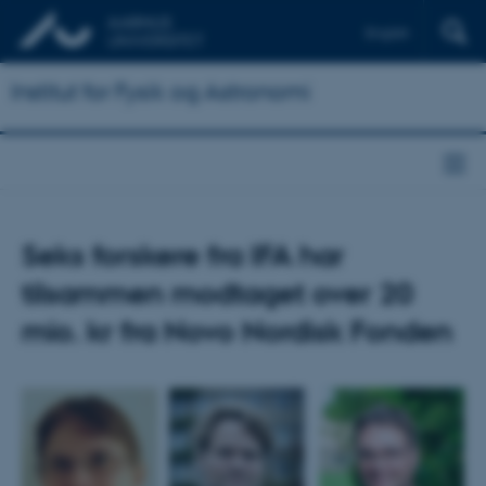
English
Institut for Fysik og Astronomi
Seks forskere fra IFA har
tilsammen modtaget over 20
mio. kr fra Novo Nordisk Fonden