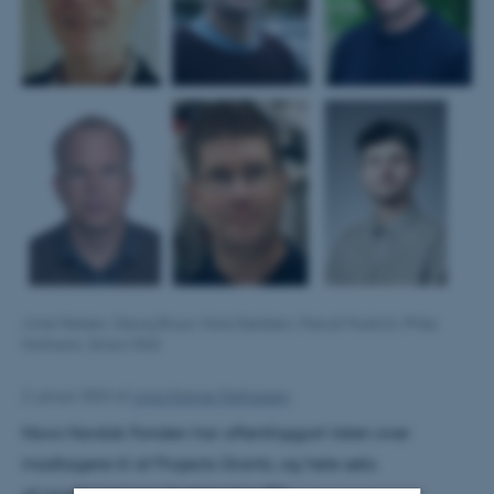
Anne Nielsen, Georg Bruun, Hans Kjeldsen, Marcel Mudrich, Philip
Hofmann, Simon Wall
2. januar 2024
af
Anna Katrine Mathiassen
Novo Nordisk Fonden har offentliggjort listen over
modtagere til af Projects Grants, og hele seks