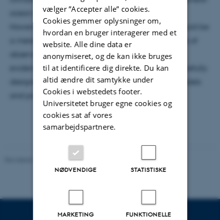
vælger ”Accepter alle” cookies.
ocean coupling could amplify regional responses.
Cookies gemmer oplysninger om,
However, some of the observed solar signatures could be
hvordan en bruger interagerer med et
a mere artifact of poor statistics given the shortness of
website. Alle dine data er
observations. Hence, we are looking for
anonymiseret, og de kan ikke bruges
til at identificere dig direkte. Du kan
evidence of solar cycle influences on climate in carefully
altid ændre dit samtykke under
designed experiments with general circulation models
Cookies i webstedets footer.
and paleo-climate datasets.
Universitetet bruger egne cookies og
cookies sat af vores
samarbejdspartnere.
Revideret 29.09.2025
-
web@phys.au.dk
NØDVENDIGE
STATISTISKE
MARKETING
FUNKTIONELLE