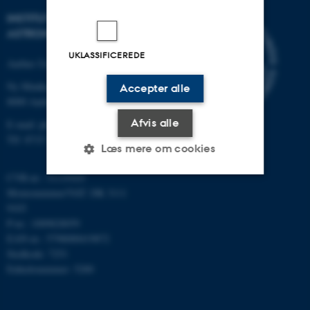
INSTITUT FOR FYSIK OG
ASTRONOMI
UKLASSIFICEREDE
Aarhus Universitet
Ny Munkegade 120
Accepter alle
8000 Aarhus C
Afvis alle
E-mail: phys@au.dk
Tlf: 8715 5696
Læs mere om cookies
CVR-nr.: 31119103
Momsnummer/VAT: DK 3111
Nødvendige
Statistiske
Marketing
9103
P-nr.: 1009828059
Funktionelle
Uklassificerede
EAN-nr.: 5798000419872
Stedkode: 7251
Enhedsnummer: 5200
Nødvendige cookies hjælper
med at gøre hjemmesiden