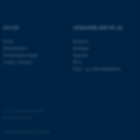
brugbar ved at aktivere nogle
grundlæggende funktioner
som navigation mm.
Hjemmesiden kan ikke
OM OS
UDDANNELSER PÅ AU
fungerer uden disse cookies.
Profil
Bachelor
Medarbejdere
Kandidat
Kontaktoplysninger
Ingeniør
Navn
Udbyder / Domæne
Ledige stillinger
Ph.d.
Efter- og videreuddannelse
be_typo_user
TYPO3 Association
.au.dk
fe_typo_user
Typo3 Association
.au.dk
©
—
Cookies på au.dk
Privatlivspolitik
Tilgængelighedserklæring