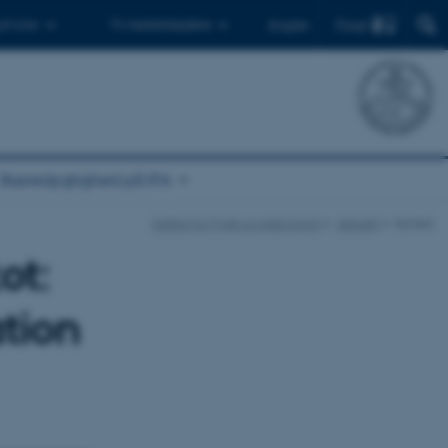
Find
 ph.d.er
Til medarbejdere
English
Bæredygtighed på IFA
Institut for Fysik og Astronomi
Aktuelt
Nyhed
ot:
tion