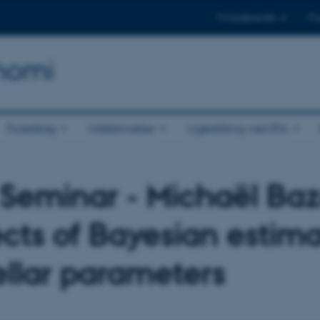
Til studerende
Til
onomi
Foredrag
Uddannelse
Ligestilling ved IFA
Seminar - Michaël Baz
cts of Bayesian estima
tellar parameters