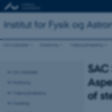
Institut for Fysik og Astr
Om instituttet
Forskning
Vidensudveksling
SAC 
Om instituttet
Aspe
Forskning
of s
Vidensudveksling
Foredrag