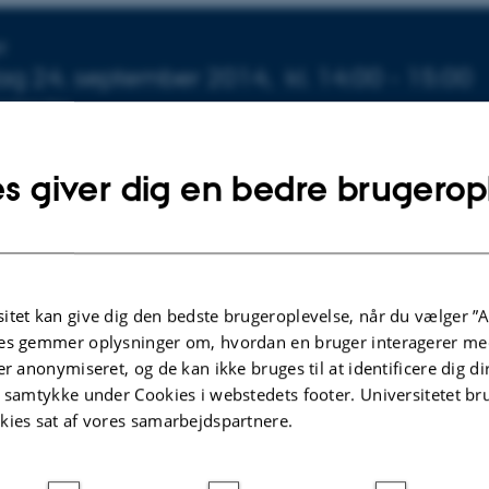
ysninger om arrangementet
T
g 24. september 2014,
kl. 14:00 - 15:00
l kalender
s giver dig en bedre brugerop
23
en-Koch
itet kan give dig den bedste brugeroplevelse, når du vælger ”A
, I will discuss the interest of adopting the Bayesian point-o
es gemmer oplysninger om, hvordan en bruger interagerer med
on of stellar parameters. I will shortly review the basic phi
er anonymiseret, og de kan ikke bruges til at identificere dig d
t samtykke under Cookies i webstedets footer. Universitetet br
atistics and of numerical methods such as Markov chain
kies sat af vores samarbejdspartnere.
I will present results on the applicability of these methods 
estimating the physical characteristics of sun-like stars. I wi