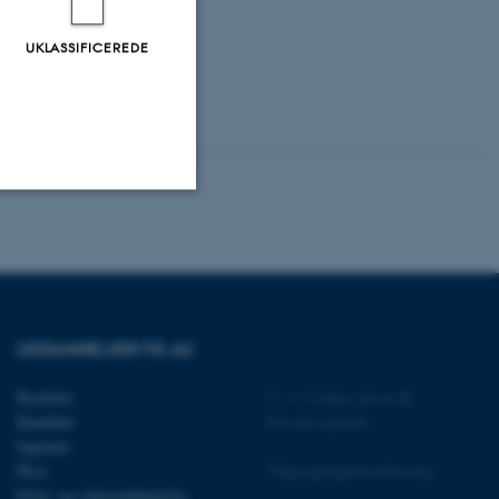
.
UKLASSIFICEREDE
Uklassificerede
ere nogle
UDDANNELSER PÅ AU
rer uden disse
Bachelor
©
—
Cookies på au.dk
Kandidat
Privatlivspolitik
Ingeniør
Ph.d.
Tilgængelighedserklæring
Efter- og videreuddannelse