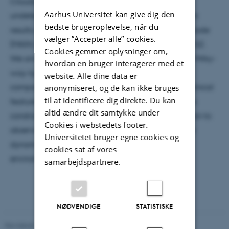
Clouds, and a larger number of (possibly yet
Aarhus Universitet kan give dig den
undetected) lighter sub-halos. The talk will focus on
bedste brugeroplevelse, når du
results obtained via a new particle-mesh N-body code
vælger ”Accepter alle” cookies.
(MAIN: presented in Kyziropoulos et al., MNRAS, 2016).
Cookies gemmer oplysninger om,
We simulate the generation of spiral structure in a Milky-
hvordan en bruger interagerer med et
way-type galactic disc via successive flybies of a
website. Alle dine data er
companion galaxy. We will discuss the main dynamical
anonymiseret, og de kan ikke bruges
til at identificere dig direkte. Du kan
features of such an interaction. We will also refer to
altid ændre dit samtykke under
constrains that such sort of studies suggest in relation to
Cookies i webstedets footer.
observational campaigns aiming to determine the
Universitetet bruger egne cookies og
dynamical history and/or current and past close-
cookies sat af vores
environment interactions of our own Galaxy.
samarbejdspartnere.
NØDVENDIGE
STATISTISKE
Revideret 29.09.2025
-
web@phys.au.dk