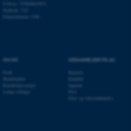
EAN-nr.: 5798000419872
Nødvendige cookies hjælper
Stedkode: 7251
med at gøre hjemmesiden
Enhedsnummer: 5200
brugbar ved at aktivere nogle
grundlæggende funktioner
som navigation mm.
Hjemmesiden kan ikke
fungerer uden disse cookies.
OM OS
UDDANNELSER PÅ AU
Profil
Bachelor
Navn
Udbyder / Domæne
Medarbejdere
Kandidat
be_typo_user
TYPO3 Association
Kontaktoplysninger
Ingeniør
.au.dk
Ledige stillinger
Ph.d.
Efter- og videreuddannelse
fe_typo_user
Typo3 Association
.au.dk