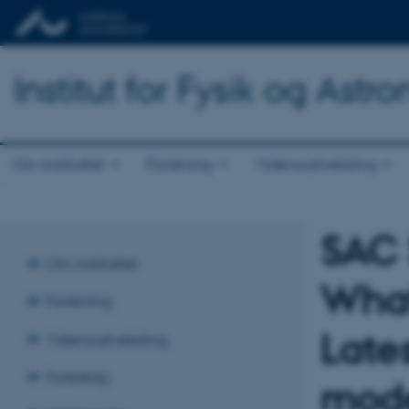
Institut for Fysik og Astr
Om instituttet
Forskning
Vidensudveksling
SAC 
Om instituttet
What
Forskning
Lates
Vidensudveksling
Foredrag
mode