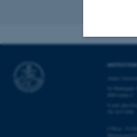
Revideret 29.09
Nødvendige
INSTITUT FO
Nødvendige cooki
Aarhus Universit
grundlæggende fu
Ny Munkegade 
cookies.
8000 Aarhus C
E-mail: phys@a
Tlf: 8715 5696
Navn
be_typo_user
CVR-nr.: 31119
Momsnummer/VA