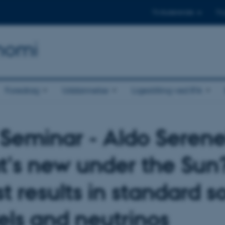
Til studerende
Til
onomi
Foredrag
Uddannelse
Ligestilling ved IFA
Seminar - Aldo Serenel
's new under the Sun
t results in standard s
ls and neutrinos