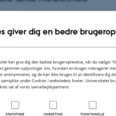
lysninger om arrangementet
PUNKT
s giver dig en bedre brugerop
sdag 24. januar 2017,
kl. 14:15 - 15:00
j til kalender
5-626
itet kan give dig den bedste brugeroplevelse, når du vælger ”A
es gemmer oplysninger om, hvordan en bruger interagerer med
er anonymiseret, og de kan ikke bruges til at identificere dig d
t samtykke under Cookies i webstedets footer. Universitetet br
Af
Louise Børsen-Koch
kies sat af vores samarbejdspartnere.
Abstract TBA
STATISTISKE
MARKETING
FUNKTIONELLE