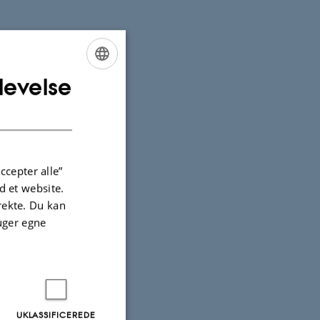
levelse
ENGLISH
DANISH
ccepter alle”
 et website.
irekte. Du kan
uger egne
UKLASSIFICEREDE