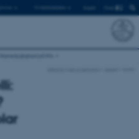
Find
 ph.d.er
Til medarbejdere
English
Bæredygtighed på IFA
Institut for Fysik og Astronomi
Aktuelt
Nyhed
li:
?
olar