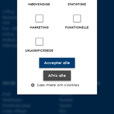
NØDVENDIGE
STATISTISKE
CVR-nr.: 31119103
Momsnummer/VAT: DK 3111
9103
MARKETING
FUNKTIONELLE
P-nr.: 1009828059
EAN-nr.: 5798000419872
Stedkode: 7251
Enhedsnummer: 5200
UKLASSIFICEREDE
Accepter alle
Afvis alle
OM OS
UDDANNELSER PÅ AU
Læs mere om cookies
Profil
Bachelor
Medarbejdere
Kandidat
Nødvendige
Statistiske
Marketing
Kontaktoplysninger
Ingeniør
Ledige stillinger
Ph.d.
Funktionelle
Uklassificerede