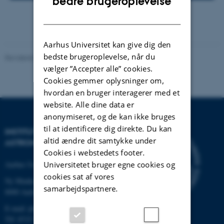
bedre brugeroplevelse
DANISH
Aarhus Universitet kan give dig den
bedste brugeroplevelse, når du
Revideret 29.09.2025
-
web@phys.au.dk
vælger ”Accepter alle” cookies.
Cookies gemmer oplysninger om,
hvordan en bruger interagerer med et
website. Alle dine data er
anonymiseret, og de kan ikke bruges
til at identificere dig direkte. Du kan
INSTITUT FOR FYSIK OG
altid ændre dit samtykke under
ASTRONOMI
Cookies i webstedets footer.
Universitetet bruger egne cookies og
Aarhus Universitet
cookies sat af vores
Ny Munkegade 120
samarbejdspartnere.
8000 Aarhus C
E-mail: phys@au.dk
Tlf: 8715 5696