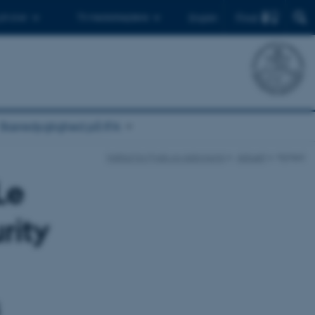
Find
 ph.d.er
Til medarbejdere
English
Bæredygtighed på IFA
Institut for Fysik og Astronomi
Aktuelt
Nyhed
Le
rity