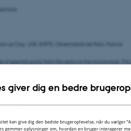
eminar
Yann Le Coq, LNE-SYRTE, Observatoire de Paris, France
fer of spectral purity from the optics to the microwave, TH
ing an optical frequency comb
s giver dig en bedre brugerop
day 5. April 15:15-16:00
-323
itet kan give dig den bedste brugeroplevelse, når du vælger ”A
es gemmer oplysninger om, hvordan en bruger interagerer med