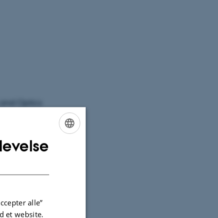
z and Optics
levelse
ENGLISH
DANISH
ccepter alle”
 et website.