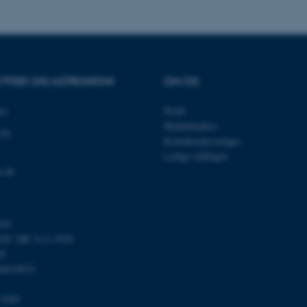
websteder skrevet i JSP. 
.au.dk
opretholde en anonym br
Session
This cookie is set by w
Microsoft Corporation
Azure cloud platform. It 
.mitstudie.au.dk
to make sure the visitor
to the same server in an
R FYSIK OG ASTRONOMI
OM OS
Session
This cookie is used by Mi
Microsoft Corporation
your login information
.login.microsoftonline.com
et
Profil
4 uger 2
This cookie is used by Mi
Microsoft Corporation
Medarbejdere
dage
your login information
login.microsoftonline.com
120
Kontaktoplysninger
29
This cookie is used to d
Cloudflare Inc.
Ledige stillinger
minutter
humans and bots. This is
.pure.au.dk
59
website, in order to mak
u.dk
sekunder
of their website.
29
This cookie is used to d
Cloudflare Inc.
minutter
humans and bots. This is
.linkedin.com
59
website, in order to mak
103
sekunder
of their website.
T: DK 3111 9103
29
This cookie is used to d
Cloudflare Inc.
59
minutter
humans and bots. This is
.twitter.com
58
website, in order to mak
00419872
sekunder
of their website.
Session
When using Microsoft Az
Microsoft Corporation
 5200
and enabling load balanc
.ofn.au.dk