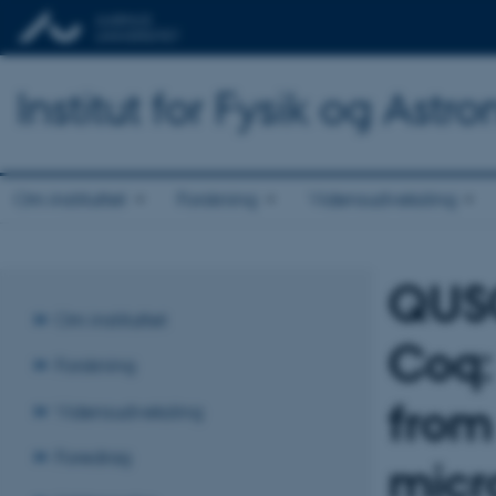
Institut for Fysik og Astr
Om instituttet
Forskning
Vidensudveksling
QUSC
Om instituttet
Coq: 
Forskning
from
Vidensudveksling
Foredrag
micr