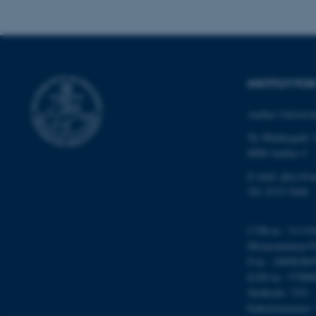
ARRAffinity
INSTITUT FO
esctx
Aarhus Universit
fpc
Ny Munkegade 
__cf_bm
8000 Aarhus C
E-mail: phys@a
Tlf: 8715 5696
__cf_bm
CVR-nr.: 31119
Momsnummer/VA
__cf_bm
P-nr.: 10098280
EAN-nr.: 57980
Stedkode: 7251
ARRAffinitySameSite
Enhedsnummer: