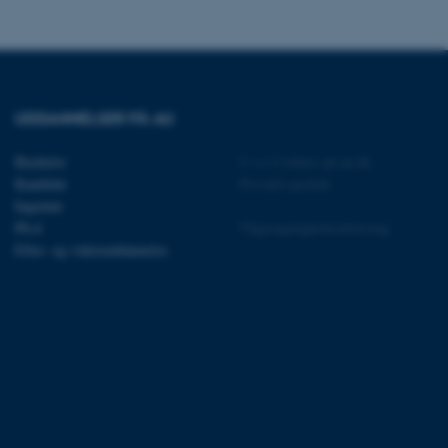
Bruges normalt til at
ugersession af serveren.
ebsites run on the Windows
is used for load balancing
 page requests are routed
y browsing session.
UDDANNELSER PÅ AU
crosoft to securely verify
Bachelor
©
—
Cookies på au.dk
crosoft to securely verify
Kandidat
Privatlivspolitik
Ingeniør
istinguish between
Ph.d.
Tilgængelighedserklæring
 beneficial for the
e valid reports on the use
Efter- og videreuddannelse
istinguish between
 beneficial for the
e valid reports on the use
istinguish between
 beneficial for the
e valid reports on the use
ure as a hosting platform
ing, this cookie ensures