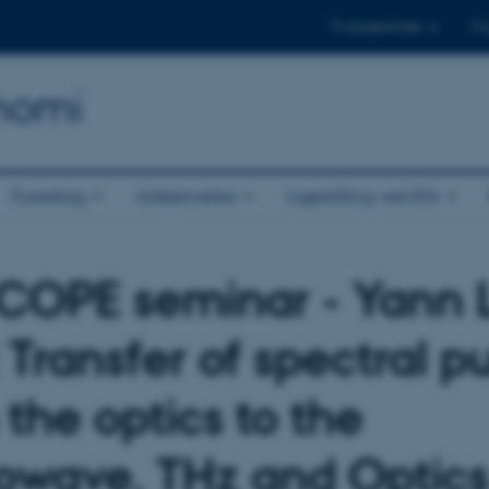
Til studerende
Til
onomi
Foredrag
Uddannelse
Ligestilling ved IFA
OPE seminar - Yann 
Transfer of spectral pu
 the optics to the
owave, THz and Optics