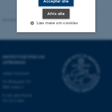
Accepter alle
Afvis alle
Revideret 29.09.2025
-
web@phys.au.dk
Læs mere om cookies
Nødvendige
Statistiske
Marketing
Funktionelle
Uklassificerede
INSTITUT FOR FYSIK OG
ASTRONOMI
Nødvendige cookies hjælper
Aarhus Universitet
med at gøre hjemmesiden
Ny Munkegade 120
brugbar ved at aktivere nogle
8000 Aarhus C
grundlæggende funktioner
E-mail: phys@au.dk
som navigation mm.
Tlf: 8715 5696
Hjemmesiden kan ikke
fungerer uden disse cookies.