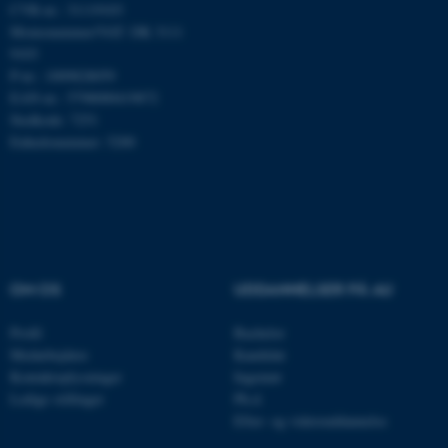
CVR-nr.: 31119103
Momsnummer/VAT: DK 3111
9103
Navn
Udbyder / Domæne
P-nr.: 1009828059
EAN-nr.: 5798000419872
be_typo_user
TYPO3 Association
.au.dk
Stedkode: 7251
Enhedsnummer: 5200
fe_typo_user
Typo3 Association
.au.dk
OM OS
UDDANNELSER PÅ AU
Profil
Bachelor
Medarbejdere
Kandidat
Kontaktoplysninger
Ingeniør
Ledige stillinger
Ph.d.
Efter- og videreuddannelse