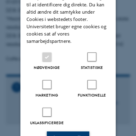
012313 (2014)
til at identificere dig direkte. Du kan
[2] B. D'Anjou, L. Kuret, L. Childress & W.A. Coish,
altid ændre dit samtykke under
"Maximal adaptive-decision speedups in quantum-state
Cookies i webstedets footer.
Universitetet bruger egne cookies og
readout", Phys. Rev. X 6 011017 (2016)
cookies sat af vores
[3] B. D'Anjou & W.A. Coish, "Soft decoding of a qubit
samarbejdspartnere.
readout apparatus", Phys. Rev. Lett 113 230402 (2014)
Coffe and tea will be available from 11:00.
NØDVENDIGE
STATISTISKE
Relaterede filer
MARKETING
FUNKTIONELLE
QUSCOPE_Seminar_-
_Benjamin_D_Anjou_Optimization_of_real-
world_qubit_measurement.ics
2 KB
UKLASSIFICEREDE