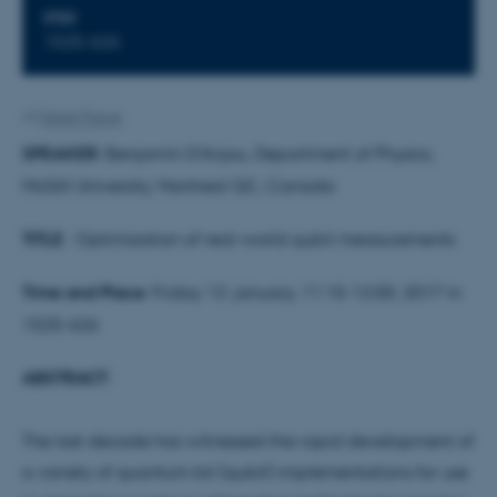
STED
1525-626
Af
Grete Flarup
SPEAKER
: Benjamin D'Anjou, Department of Physics,
McGill University, Montreal QC, Canada
TITLE
: Optimization of real-world qubit measurements
Time and Place
: Friday 13. january, 11:15-12:00, 2017 in
1525-626
ABSTRACT
:
The last decade has witnessed the rapid development of
a variety of quantum bit (qubit) implementations for use