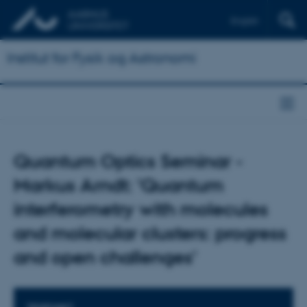
English
Institut for Fysik og Astronomi
Quantum Optics Seminar -
Markus Arndt: 'Quantum
interferometry with molecules
and molecular clusters: progress
and open challenges'