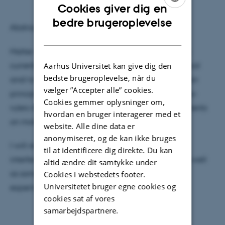
Cookies giver dig en
ENGLISH
bedre brugeroplevelse
Abstract:
DANISH
Matter wave interferometry with massive bodies is
currently pursued as a tool for exploring hypothetical
Aarhus Universitet kan give dig den
bedste brugeroplevelse, når du
and/or practical limits of the quantum superposition
vælger ”Accepter alle” cookies.
principle as well as for establishing molecular nano-
Cookies gemmer oplysninger om,
rulers in vacuo which can be used for new experiments
hvordan en bruger interagerer med et
on molecule and cluster metrology.
website. Alle dine data er
anonymiseret, og de kan ikke bruges
I will review the progress of far- and near-field
til at identificere dig direkte. Du kan
interferometry with complex organic molecules as well
altid ændre dit samtykke under
as some important challenges for future quantum
Cookies i webstedets footer.
Universitetet bruger egne cookies og
experiments with mesoscopic matter waves.
cookies sat af vores
samarbejdspartnere.