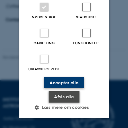
Coffee and buns served from 10:05.
NØDVENDIGE
STATISTISKE
Contact: Michael Drewsen
MARKETING
FUNKTIONELLE
Revideret 29.09.2025
-
web@phys.au.dk
UKLASSIFICEREDE
Accepter alle
Afvis alle
INSTITUT FOR FYSIK OG
ASTRONOMI
Læs mere om cookies
Aarhus Universitet
Ny Munkegade 120