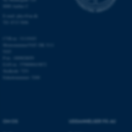
Nødvendige
Statistiske
Marketing
8000 Aarhus C
Funktionelle
Uklassificerede
E-mail: phys@au.dk
Tlf: 8715 5696
Nødvendige cookies hjælper
CVR-nr.: 31119103
med at gøre hjemmesiden
Momsnummer/VAT: DK 3111
brugbar ved at aktivere nogle
9103
grundlæggende funktioner
P-nr.: 1009828059
EAN-nr.: 5798000419872
som navigation mm.
Stedkode: 7251
Hjemmesiden kan ikke
Enhedsnummer: 5200
fungerer uden disse cookies.
Navn
Udbyder / Domæne
be_typo_user
TYPO3 Association
.au.dk
OM OS
UDDANNELSER PÅ AU