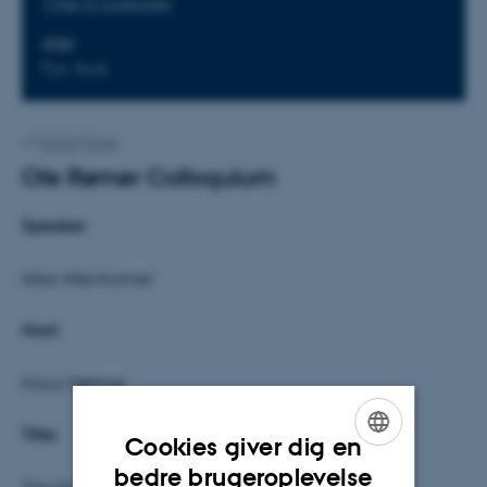
Tilføj til kalender
STED
Fys. Aud.
Af
Grete Flarup
Ole Rømer Colloquium
Speaker:
Silke Weinfurtner
Host:
Klaus Mølmer
Title:
Cookies giver dig en
ENGLISH
bedre brugeroplevelse
The black hole machine