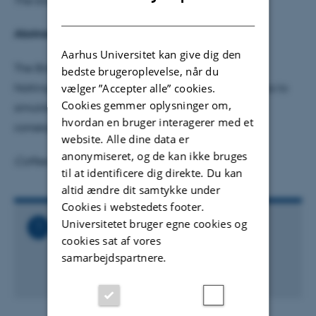
DANISH
Abstract:
Aarhus Universitet kan give dig den
The Black Hole Laboratory at the University of
bedste brugeroplevelse, når du
Nottingham uses a special water tank and cameras to
vælger ”Accepter alle” cookies.
Cookies gemmer oplysninger om,
simulate Black holes and measure properties and
hvordan en bruger interagerer med et
consequences of General Relativity.
website. Alle dine data er
anonymiseret, og de kan ikke bruges
Coffee and cake will be available from 15.00
til at identificere dig direkte. Du kan
altid ændre dit samtykke under
Cookies i webstedets footer.
Universitetet bruger egne cookies og
Relaterede filer
cookies sat af vores
Ole_Roemer_Colloquium_-
samarbejdspartnere.
_Silke_Weinfurtner.ics
39 KB