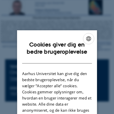
Cookies giver dig en
ENGLISH
bedre brugeroplevelse
DANISH
Oplysninger om arrangementet
TIDSPUNKT
Onsdag 23. april 2025,
kl. 14:00 - 15:15
Aarhus Universitet kan give dig den
Tilføj til kalender
bedste brugeroplevelse, når du
vælger ”Accepter alle” cookies.
STED
Cookies gemmer oplysninger om,
1523-318
hvordan en bruger interagerer med et
website. Alle dine data er
anonymiseret, og de kan ikke bruges