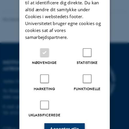
til at identificere dig direkte. Du kan
altid ændre dit samtykke under
Cookies i webstedets footer.
Revideret 29.09.2025
-
web@phys.au.dk
Universitetet bruger egne cookies og
cookies sat af vores
samarbejdspartnere.
INSTITUT FOR FYSIK OG
NØDVENDIGE
STATISTISKE
ASTRONOMI
Aarhus Universitet
MARKETING
FUNKTIONELLE
Ny Munkegade 120
8000 Aarhus C
E-mail: phys@au.dk
Tlf: 8715 5696
UKLASSIFICEREDE
CVR-nr.: 31119103
Accepter alle