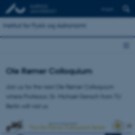
English
Institut for Fysik og Astronomi
Ole Rømer Colloquium
Join us for the next Ole Rømer Colloquium
where Professor, Dr. Michael Gensch from TU
Berlin will visit us