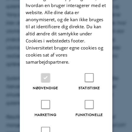
hvordan en bruger interagerer med et
systemer blev først fremført teoretisk af Lee, Huang og
website. Alle dine data er
Yang og kaldes deraf LHY energien. I eksperimenterne
anonymiseret, og de kan ikke bruges
blev der anvendt kaliumatomer i to kvantetilstande, hvor
til at identificere dig direkte. Du kan
atomtal og vekselvirkningsstyrker kan kontrolleres til stor
altid ændre dit samtykke under
præcision. Ved at justere vekselvirkningstyrkerne og
Cookies i webstedets footer.
Universitetet bruger egne cookies og
atomtallene mellem de to tilstande kunne der således
cookies sat af vores
realiseres et effektivt ikke-vekselvirkende system, hvis
samarbejdspartnere.
opførsel afhænger kritisk af LHY energien.
Systemet blev herefter sat i svingninger og den målte
frekvens var i god overensstemmelse med en samlet
NØDVENDIGE
STATISTISKE
simulering af eksperimentet, hvilket bekræftede at
systemets opførsel er domineret af LHY energien.
MARKETING
FUNKTIONELLE
Resultaterne baner vejen for en dybere forståelse af
mange-partikel kvantesystemer og til anvendelse af LHY