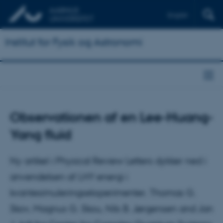
English
Institut for Fysik og Astronomi
Observationen af en Lee-Huang-
Yang fluid
Ny artikel i Physical Review Letters dykker ned i
anvendelsen af LHY energi i
kvantesimuleringseksperimenter. Thomas G.
Skov, Magnus G. Skou, Nils B. Jørgensen and Jan