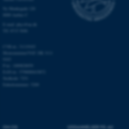
som navigation mm.
Ny Munkegade 120
Hjemmesiden kan ikke
8000 Aarhus C
fungerer uden disse cookies.
E-mail: phys@au.dk
Tlf: 8715 5696
Navn
Udbyder / Domæne
CVR-nr.: 31119103
be_typo_user
TYPO3 Association
Momsnummer/VAT: DK 3111
.au.dk
9103
P-nr.: 1009828059
EAN-nr.: 5798000419872
Stedkode: 7251
fe_typo_user
Typo3 Association
.au.dk
Enhedsnummer: 5200
OM OS
UDDANNELSER PÅ AU