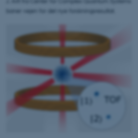
J. Arlt fra Center for Complex Quantum Systems
baner vejen for det nye forskningsresultat.