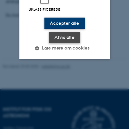
energien i kvantesimuleringseksperimenter.
UKLASSIFICEREDE
Du kan læse den fulde artikel
her
Accepter alle
Afvis alle
Læs mere om cookies
Revideret 29.09.2025
-
web@phys.au.dk
Nødvendige
Statistiske
Marketing
Funktionelle
Uklassificerede
Nødvendige cookies hjælper
INSTITUT FOR FYSIK OG
med at gøre hjemmesiden
ASTRONOMI
brugbar ved at aktivere nogle
grundlæggende funktioner
Aarhus Universitet