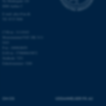
som navigation mm.
Ny Munkegade 120
Hjemmesiden kan ikke
8000 Aarhus C
fungerer uden disse cookies.
E-mail: phys@au.dk
Tlf: 8715 5696
Navn
Udbyder / Domæne
CVR-nr.: 31119103
Momsnummer/VAT: DK 3111
be_typo_user
TYPO3 Association
.au.dk
9103
P-nr.: 1009828059
EAN-nr.: 5798000419872
Stedkode: 7251
fe_typo_user
Typo3 Association
Enhedsnummer: 5200
.au.dk
OM OS
UDDANNELSER PÅ AU