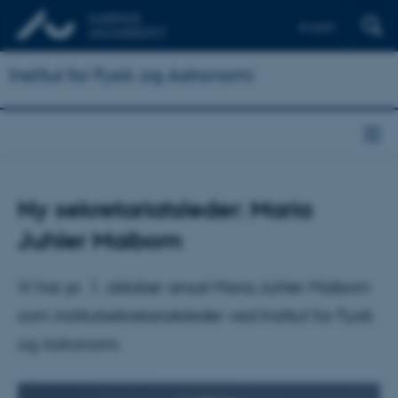
English
Institut for Fysik og Astronomi
Ny sekretariatsleder: Maria
Juhler Maibom
Vi har pr. 1. oktober ansat Maria Juhler Maibom
som institutsekretariatsleder ved Institut for Fysik
og Astronomi.